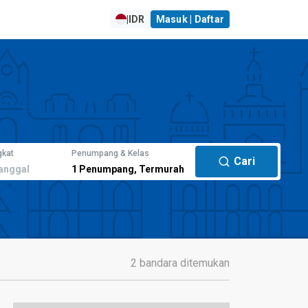
|
IDR
Masuk | Daftar
gkat
Penumpang & Kelas
Cari
anggal
1
Penumpang
,
Termurah
2 bandara ditemukan