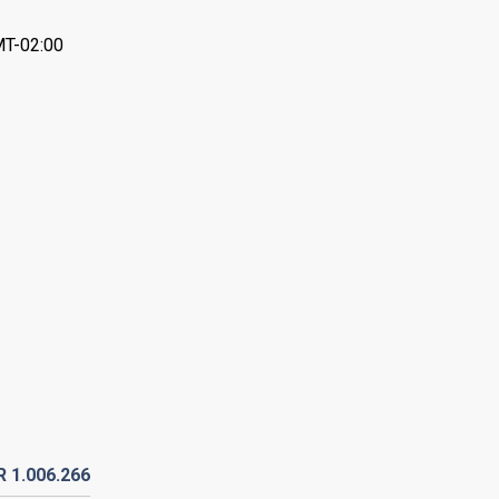
MT-02:00
DR
1.006.
266