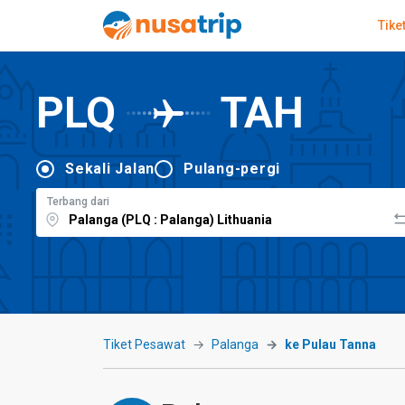
Tike
PLQ
TAH
Sekali Jalan
Pulang-pergi
Terbang dari
Tiket Pesawat
Palanga
ke Pulau Tanna