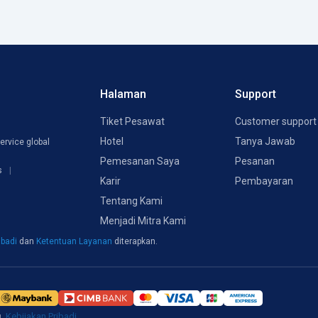
Halaman
Support
Tiket Pesawat
Customer support
Hotel
Tanya Jawab
ervice global
Pemesanan Saya
Pesanan
s
Karir
Pembayaran
Tentang Kami
Menjadi Mitra Kami
ibadi
dan
Ketentuan Layanan
diterapkan.
g.
Kebijakan Pribadi