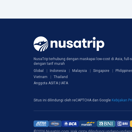
NusaTrip terhubung dengan maskapai low-cost di Asia, full-s
dengan tarif murah
Global
Indonesia
Malaysia
Singapore
Philippine
Vietnam
Thailand
Anggota ASITA | IATA
Situs ini dilindungi oleh reCAPTCHA dan Google
Kebijakan Pr
©2026 Nusatrip.com. Hak cipta dilindungi undang-undan