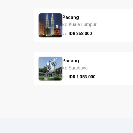
Padang
ke Kuala Lumpur
IDR
358.
000
dari
Padang
ke Surabaya
IDR
1.383.
000
dari