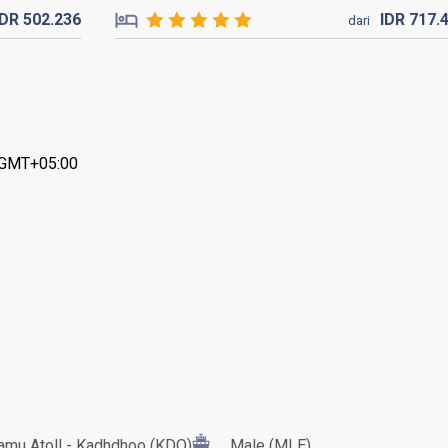
IDR
502.
236
IDR
717.
dari
: GMT+05:00
amu Atoll - Kadhdhoo (KDO)
Male (MLE)