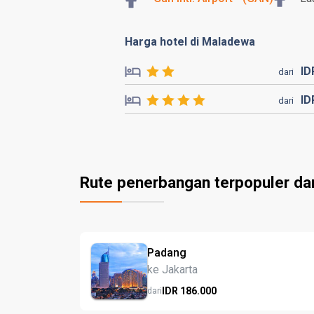
Harga hotel di Maladewa
I
dari
I
dari
Rute penerbangan terpopuler da
Padang
ke Jakarta
IDR
186.
000
dari