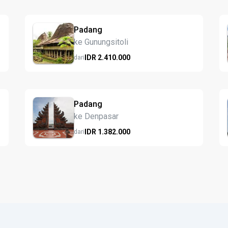
Padang
ke Gunungsitoli
IDR
2.410.
000
dari
Padang
ke Denpasar
IDR
1.382.
000
dari