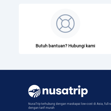
Butuh bantuan? Hubungi kami
NusaTrip terhubung dengan maskapai low-cost di Asia, full-s
dengan tarif murah