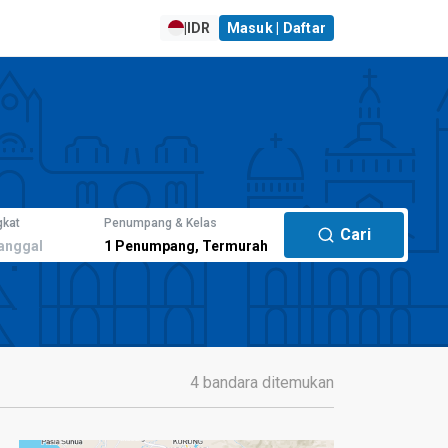
|
IDR
Masuk | Daftar
gkat
Penumpang & Kelas
Cari
anggal
1
Penumpang
,
Termurah
4 bandara ditemukan