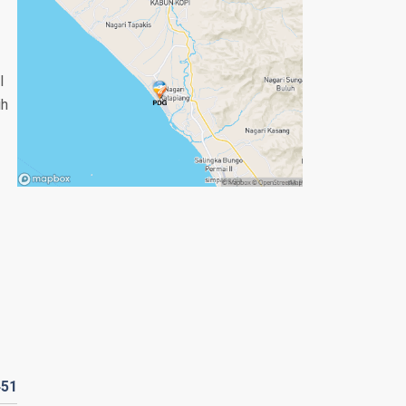
l
ih
451