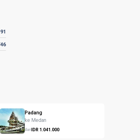
191
746
Padang
ke Medan
IDR
1.041.
000
dari