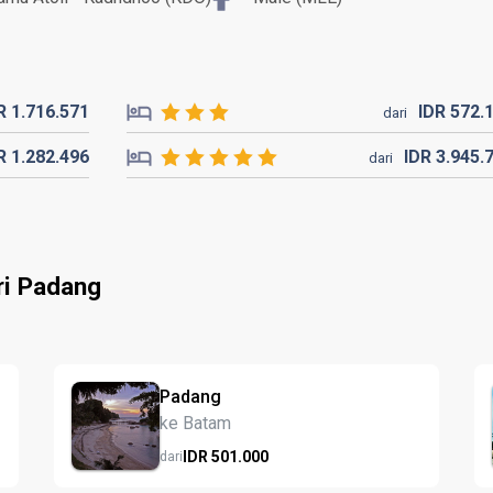
DR
1.716.
571
IDR
572.
dari
DR
1.282.
496
IDR
3.945.
dari
ri Padang
Padang
ke Batam
IDR
501.
000
dari