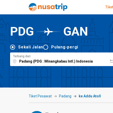
Tike
PDG
GAN
Sekali Jalan
Pulang-pergi
Terbang dari
Tiket Pesawat
Padang
ke Addu Atoll