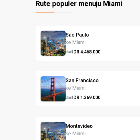
Rute populer menuju Miami
Sao Paulo
ke Miami
IDR
4.468.
000
dari
San Francisco
ke Miami
IDR
1.369.
000
dari
Montevideo
ke Miami