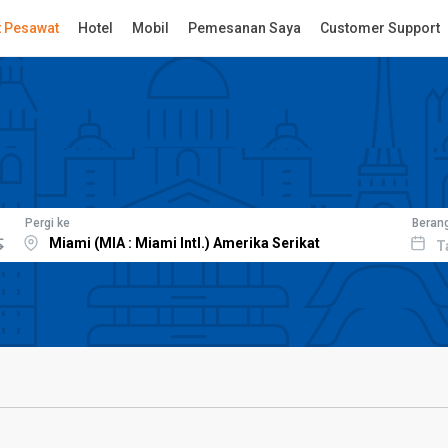
t Pesawat
Hotel
Mobil
Pemesanan Saya
Customer Support
Pergi ke
Beran
T