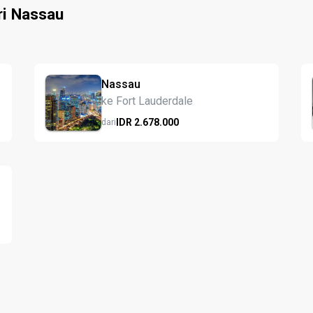
ri Nassau
Nassau
ke Fort Lauderdale
IDR
2.678.
000
dari