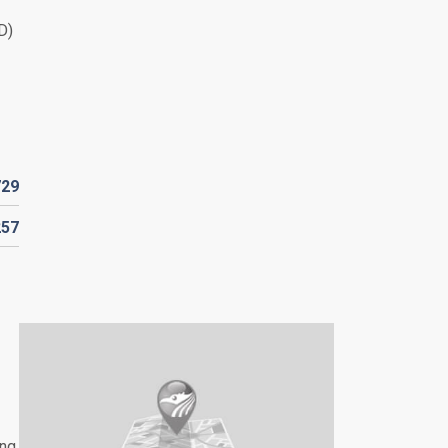
D)
729
257
ang