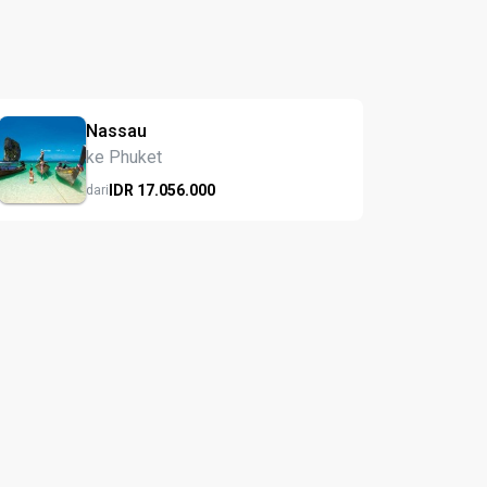
Nassau
ke Phuket
IDR
17.056.
000
dari