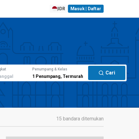
|
IDR
Masuk | Daftar
gkat
Penumpang & Kelas
Cari
anggal
1
Penumpang
,
Termurah
15 bandara ditemukan