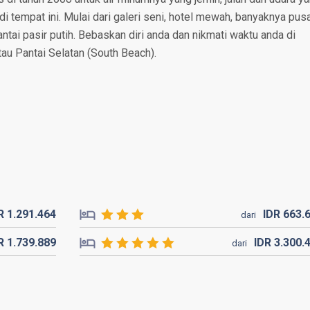
i tempat ini. Mulai dari galeri seni, hotel mewah, banyaknya pus
antai pasir putih. Bebaskan diri anda dan nikmati waktu anda di
tau Pantai Selatan (South Beach).
DR
1.291.
464
IDR
663.
dari
DR
1.739.
889
IDR
3.300.
dari