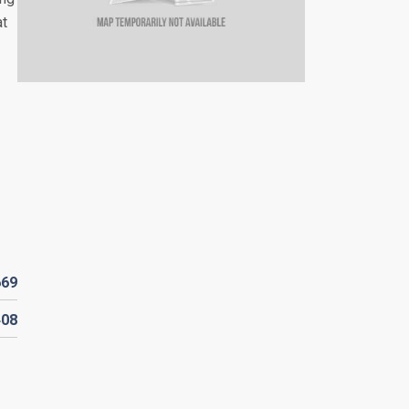
at
669
408