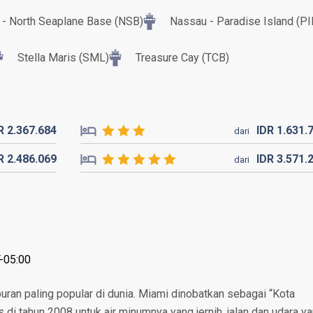
 - North Seaplane Base (NSB)
Nassau - Paradise Island (PI
Stella Maris (SML)
Treasure Cay (TCB)
DR
2.367.
684
IDR
1.631.
dari
DR
2.486.
069
IDR
3.571.
dari
-05:00
uran paling popular di dunia. Miami dinobatkan sebagai “Kota
 di tahun 2008 untuk air minumnya yang jernih, jalan dan udara y