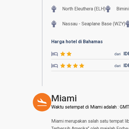
North Eleuthera (ELH)
Bimini
Nassau - Seaplane Base (WZY)
Harga hotel di Bahamas
I
dari
I
dari
Miami
Waktu setempat di Miami adalah : GMT
Miami merupakan salah satu tempat lib
Terbersih Amerika” oleh majalah Forbes