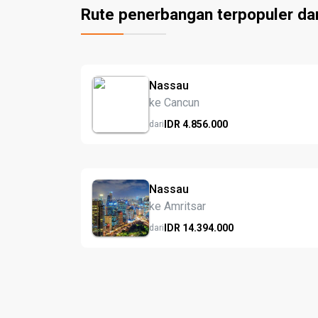
Rute penerbangan terpopuler da
Nassau
ke Cancun
IDR
4.856.
000
dari
Nassau
ke Amritsar
IDR
14.394.
000
dari