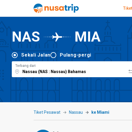
Tike
NAS
MIA
Sekali Jalan
Pulang-pergi
Terbang dari
Tiket Pesawat
Nassau
ke Miami