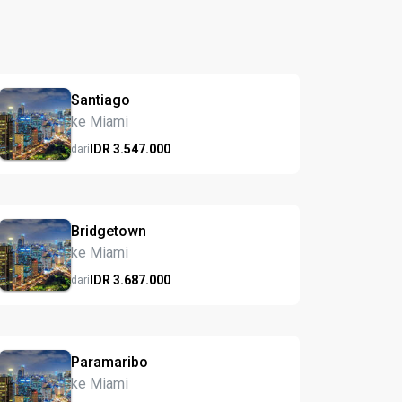
Santiago
ke Miami
IDR
3.547.
000
dari
Bridgetown
ke Miami
IDR
3.687.
000
dari
Paramaribo
ke Miami