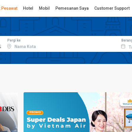
t Pesawat
Hotel
Mobil
Pemesanan Saya
Customer Support
Pergi ke
Beran
T