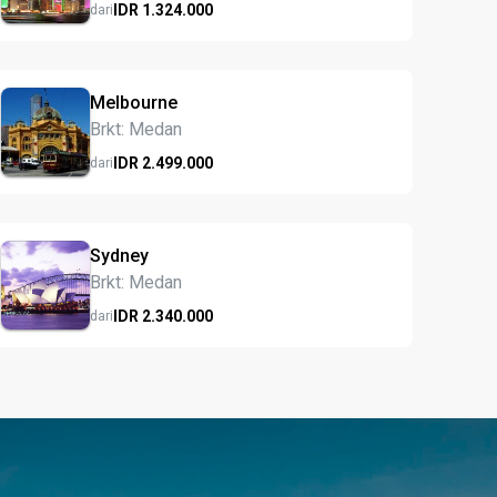
IDR
1.324.
000
dari
Melbourne
Brkt: Medan
IDR
2.499.
000
dari
Sydney
Brkt: Medan
IDR
2.340.
000
dari