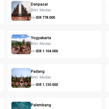
Denpasar
Brkt: Medan
IDR
778.
000
dari
Yogyakarta
Brkt: Medan
IDR
1.104.
000
dari
Padang
Brkt: Medan
IDR
1.130.
000
dari
Palembang