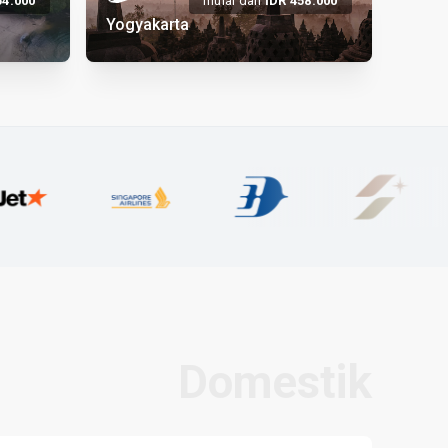
54.
000
mulai dari
IDR
458.
000
Yogyakarta
Domestik