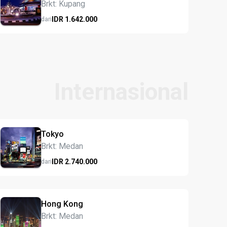
Brkt: Kupang
IDR
1.642.
000
dari
Internasional
Tokyo
Brkt: Medan
IDR
2.740.
000
dari
Hong Kong
Brkt: Medan