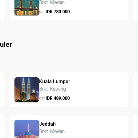
Brkt: Medan
IDR
780.
000
dari
uler
Kuala Lumpur
Brkt: Kupang
IDR
489.
000
dari
Jeddah
Brkt: Medan