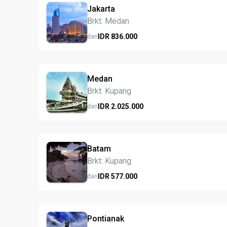
Jakarta
Brkt: Medan
IDR
836.
000
dari
Medan
Brkt: Kupang
IDR
2.025.
000
dari
Batam
Brkt: Kupang
IDR
577.
000
dari
Pontianak