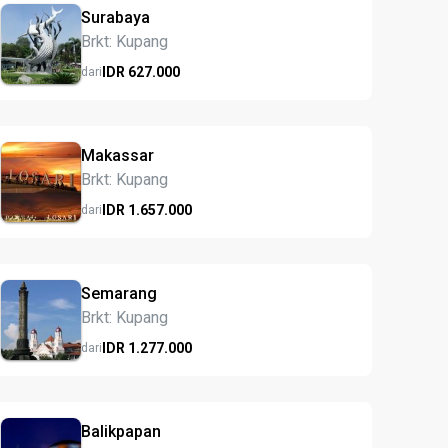
Surabaya
Brkt: Kupang
IDR
627.
000
dari
Makassar
Brkt: Kupang
IDR
1.657.
000
dari
Semarang
Brkt: Kupang
IDR
1.277.
000
dari
Balikpapan