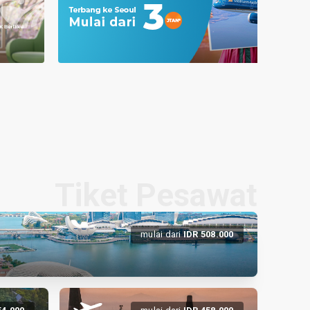
Tiket Pesawat
mulai dari
IDR
508.
000