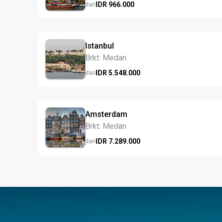
IDR
966.
000
dari
Istanbul
Brkt: Medan
IDR
5.548.
000
dari
Amsterdam
Brkt: Medan
IDR
7.289.
000
dari