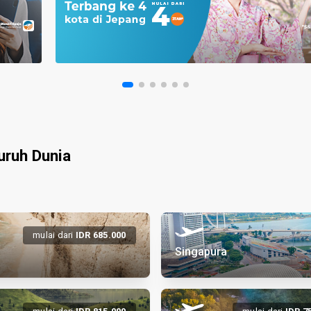
uruh Dunia
mulai dari
IDR
685.
000
Singapura