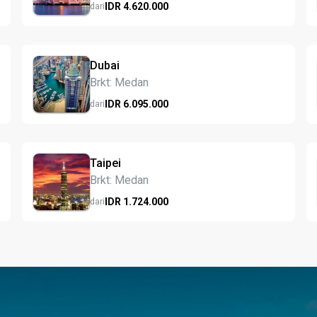
IDR
4.620.
000
dari
Dubai
Brkt: Medan
IDR
6.095.
000
dari
Taipei
Brkt: Medan
IDR
1.724.
000
dari