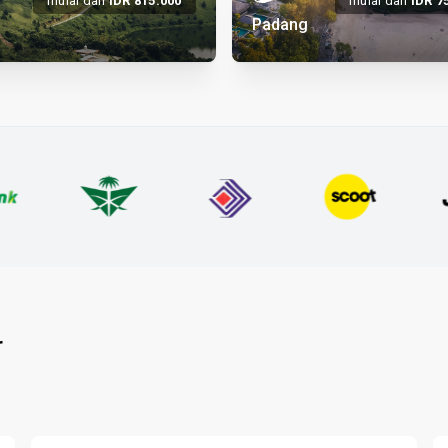
mulai dari
IDR
815.
000
mulai dari
IDR
7
Padang
r