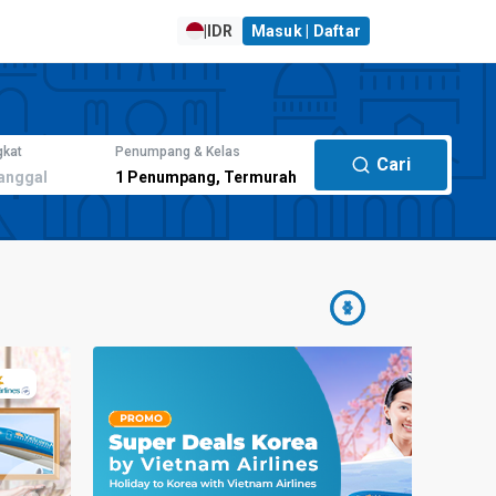
|
IDR
Masuk | Daftar
gkat
Penumpang & Kelas
Cari
anggal
1
Penumpang
,
Termurah