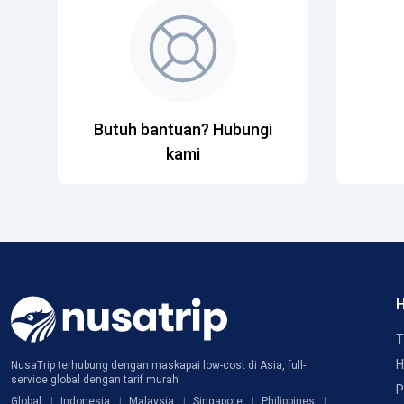
Butuh bantuan? Hubungi
kami
H
T
H
NusaTrip terhubung dengan maskapai low-cost di Asia, full-
service global dengan tarif murah
P
Global
Indonesia
Malaysia
Singapore
Philippines