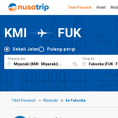
Tiket Pesawat
Hotel
Mob
KMI
FUK
Sekali Jalan
Pulang-pergi
Terbang dari
Pergi ke
Tiket Pesawat
Miyazaki
ke Fukuoka