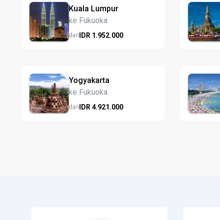
Kuala Lumpur
ke Fukuoka
IDR
1.952.
000
dari
Yogyakarta
ke Fukuoka
IDR
4.921.
000
dari