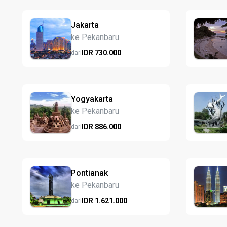
Jakarta
ke Pekanbaru
IDR
730.
000
dari
Yogyakarta
ke Pekanbaru
IDR
886.
000
dari
Pontianak
ke Pekanbaru
IDR
1.621.
000
dari