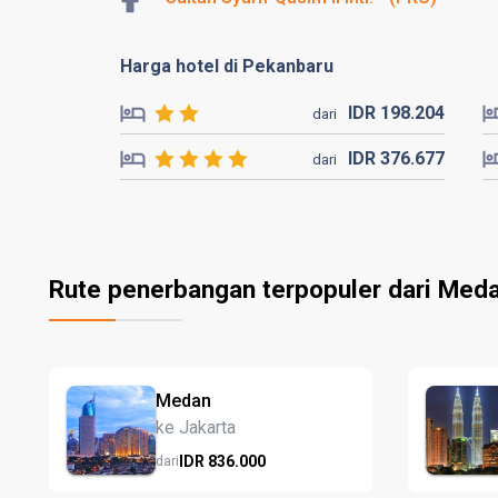
Harga hotel di Pekanbaru
IDR
198.
204
dari
IDR
376.
677
dari
Rute penerbangan terpopuler dari Med
Medan
ke Jakarta
IDR
836.
000
dari