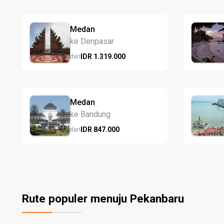
Medan
ke Denpasar
IDR
1.319.
000
dari
Medan
ke Bandung
IDR
847.
000
dari
Rute populer menuju Pekanbaru