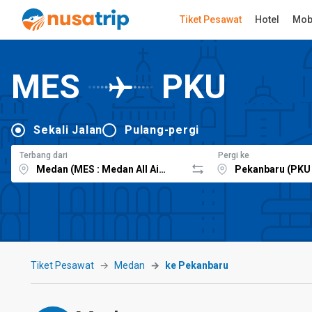
Tiket Pesawat
Hotel
Mob
MES
PKU
Sekali Jalan
Pulang-pergi
Terbang dari
Pergi ke
Tiket Pesawat
Medan
ke Pekanbaru