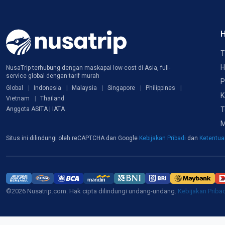
H
T
H
NusaTrip terhubung dengan maskapai low-cost di Asia, full-
service global dengan tarif murah
P
Global
Indonesia
Malaysia
Singapore
Philippines
K
Vietnam
Thailand
T
Anggota ASITA | IATA
M
Situs ini dilindungi oleh reCAPTCHA dan Google
Kebijakan Pribadi
dan
Ketentu
©2026 Nusatrip.com. Hak cipta dilindungi undang-undang.
Kebijakan Priba