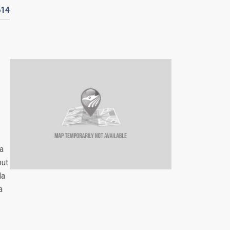
614
a
but
da
a