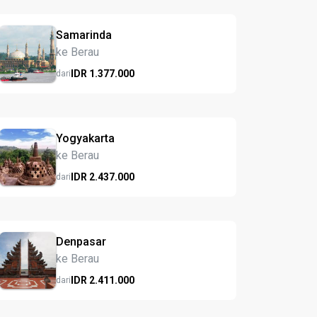
Samarinda
ke Berau
IDR
1.377.
000
dari
Yogyakarta
ke Berau
IDR
2.437.
000
dari
Denpasar
ke Berau
IDR
2.411.
000
dari