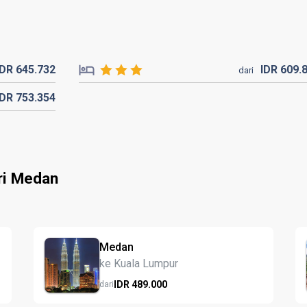
IDR
645.
732
IDR
609.
dari
IDR
753.
354
ri Medan
Medan
ke Kuala Lumpur
IDR
489.
000
dari