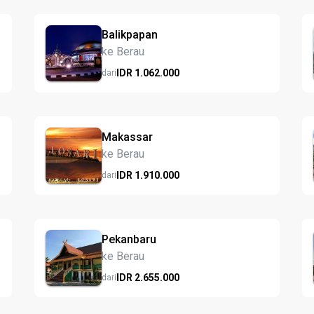
Balikpapan
ke Berau
IDR
1.062.
000
dari
Makassar
ke Berau
IDR
1.910.
000
dari
Pekanbaru
ke Berau
IDR
2.655.
000
dari