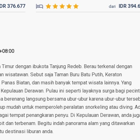
IDR
376.
677
IDR
394.
dari
T+08:00
n Timur dengan ibukota Tanjung Redeb. Berau terkenal dengan
an wisatawan. Sebut saja Taman Buru Batu Putih, Keraton
Panas Biatan, dan masih banyak tempat wisata lainnya. Yang
 Kepulauan Derawan. Pulau ini seperti layaknya surga bagi pecint
bisa berenang langsung bersama ubur-ubur karena ubur-ubur terse
ukup mudah untuk memperoleh peralatan snorkeling atau diving. A
bagai tempat penangkaran penyu. Di Kepulauan Derawan, anda jug
bit dan terbenam. Begitu indah panorama alam yang ditawarkan
u destinasi liburan anda.