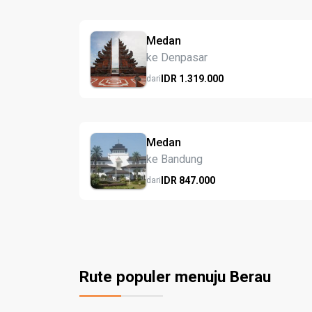
Medan
ke Denpasar
IDR
1.319.
000
dari
Medan
ke Bandung
IDR
847.
000
dari
Rute populer menuju Berau