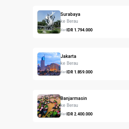
Surabaya
ke Berau
IDR
1.794.
000
dari
Jakarta
ke Berau
IDR
1.859.
000
dari
Banjarmasin
ke Berau
IDR
2.400.
000
dari