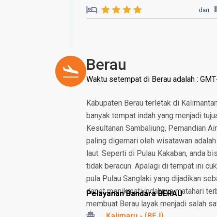
dari
Berau
Waktu setempat di Berau adalah : GM
Kabupaten Berau terletak di Kalimanta
banyak tempat indah yang menjadi tuju
Kesultanan Sambaliung, Pemandian Air 
paling digemari oleh wisatawan adalah
laut. Seperti di Pulau Kakaban, anda 
tidak beracun. Apalagi di tempat ini c
pula Pulau Sanglaki yang dijadikan se
dapat menikmati indahnya matahari ter
Pelayanan Bandara BERAU
membuat Berau layak menjadi salah sat
Kalimaru - (BEJ)