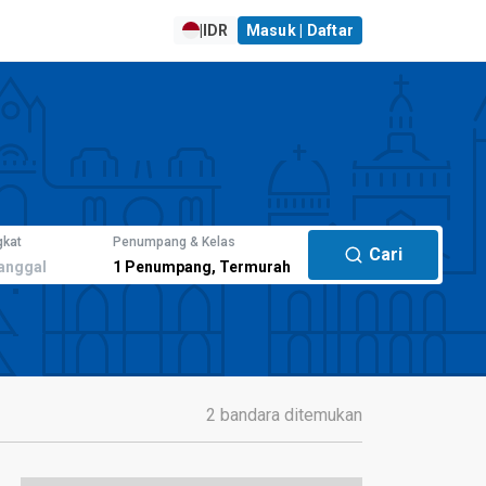
|
IDR
Masuk | Daftar
gkat
Penumpang & Kelas
Cari
anggal
1
Penumpang
,
Termurah
2 bandara ditemukan