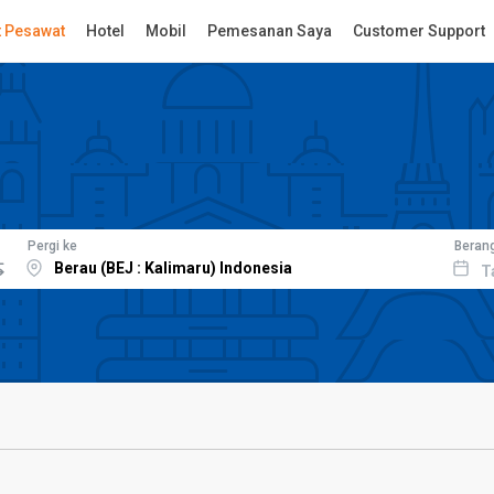
t Pesawat
Hotel
Mobil
Pemesanan Saya
Customer Support
Pergi ke
Beran
T