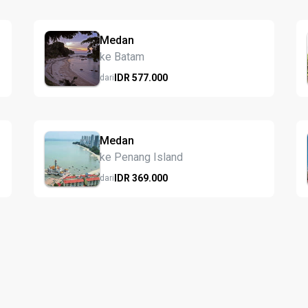
Medan
ke Batam
IDR
577.
000
dari
Medan
ke Penang Island
IDR
369.
000
dari