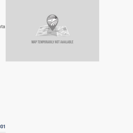
ota
801