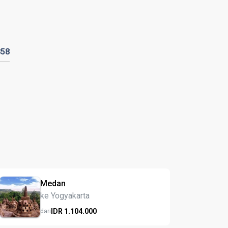
858
Medan
ke Yogyakarta
IDR
1.104.
000
dari