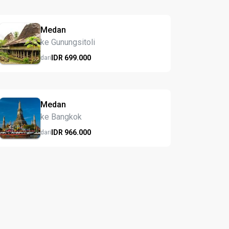
Medan
ke Gunungsitoli
IDR
699.
000
dari
Medan
ke Bangkok
IDR
966.
000
dari