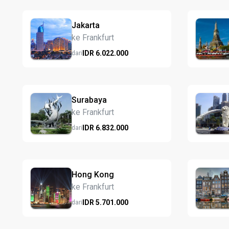
Jakarta
ke Frankfurt
IDR
6.022.
000
dari
Surabaya
ke Frankfurt
IDR
6.832.
000
dari
Hong Kong
ke Frankfurt
IDR
5.701.
000
dari