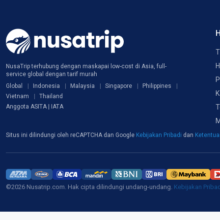
H
T
H
NusaTrip terhubung dengan maskapai low-cost di Asia, full-
service global dengan tarif murah
P
Global
Indonesia
Malaysia
Singapore
Philippines
K
Vietnam
Thailand
T
Anggota ASITA | IATA
M
Situs ini dilindungi oleh reCAPTCHA dan Google
Kebijakan Pribadi
dan
Ketentu
©2026 Nusatrip.com. Hak cipta dilindungi undang-undang.
Kebijakan Priba