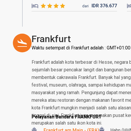
IDR
376.
677
dari
Frankfurt
Waktu setempat di Frankfurt adalah : GMT+01:00
Frankfurt adalah kota terbesar di Hesse, negara 
sejumlah besar pencakar langit dan bangunan bert
membentuk cakrawala Frankfurt. Banyak hal yang b
festival, museum, olahraga, sampai kehidupan m
masyarakat yang ramah. Pengunjung dapat mene
mereka atau restoran dengan makanan favorit mer
kota Frankfurt mungkin menjadi salah satu alasa
tinggal di sini. Frankfurt juga merupakan pusat k
Pelayanan Bandara FRANKFURT
merupakan salah satu ikon kota ini.
Frankfurt am Main - (FRA)
Hahn (HH