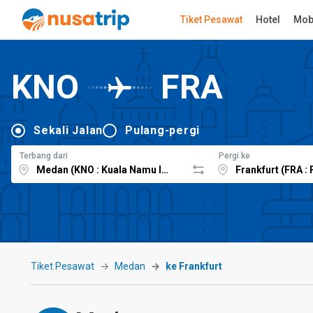
Tiket Pesawat
Hotel
Mob
KNO
FRA
Sekali Jalan
Pulang-pergi
Terbang dari
Pergi ke
Tiket Pesawat
Medan
ke Frankfurt