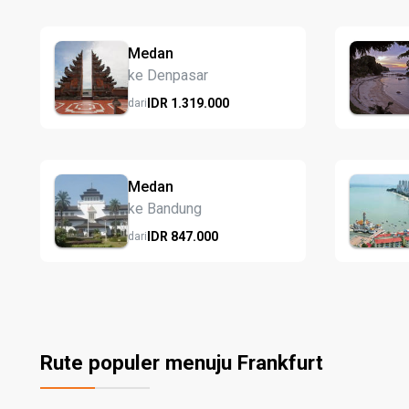
Medan
ke Denpasar
IDR
1.319.
000
dari
Medan
ke Bandung
IDR
847.
000
dari
Rute populer menuju Frankfurt