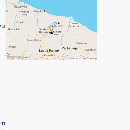
ota
801