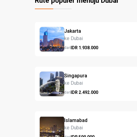
Rute populer menuju Dubai
Jakarta
ke Dubai
IDR
1.938.
000
dari
Singapura
ke Dubai
IDR
2.492.
000
dari
Islamabad
ke Dubai
IDR
599.
000