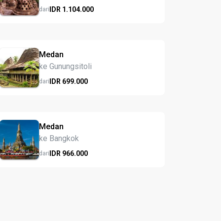
IDR
1.104.
000
dari
Medan
ke Gunungsitoli
IDR
699.
000
dari
Medan
ke Bangkok
IDR
966.
000
dari