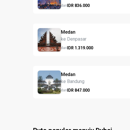
IDR
836.
000
dari
Medan
ke Denpasar
IDR
1.319.
000
dari
Medan
ke Bandung
IDR
847.
000
dari