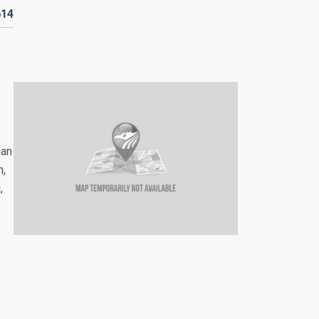
614
uan
h,
,