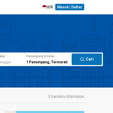
|
IDR
Masuk | Daftar
gkat
Penumpang & Kelas
Cari
anggal
1
Penumpang
,
Termurah
5 bandara ditemukan