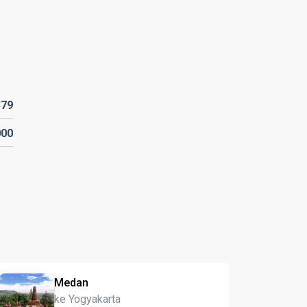
379
000
Medan
ke Yogyakarta