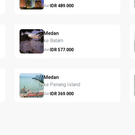
IDR
489.
000
dari
Medan
ke Batam
IDR
577.
000
dari
Medan
ke Penang Island
IDR
369.
000
dari