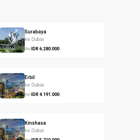
Surabaya
ke Dubai
IDR
6.280.
000
dari
Erbil
ke Dubai
IDR
4.191.
000
dari
Kinshasa
ke Dubai
IDR
5.710.
000