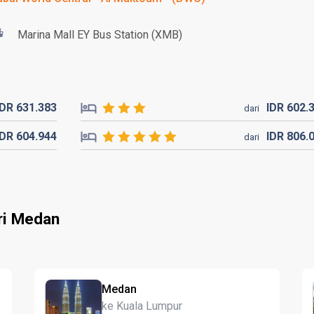
Marina Mall EY Bus Station (XMB)
IDR
631.
383
IDR
602.
dari
IDR
604.
944
IDR
806.
dari
ri Medan
Medan
ke Kuala Lumpur