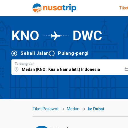
Tike
KNO
DWC
Sekali Jalan
Pulang-pergi
Terbang dari
Tiket Pesawat
Medan
ke Dubai