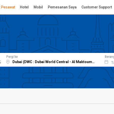
t Pesawat
Hotel
Mobil
Pemesanan Saya
Customer Support
Pergi ke
Beran
T