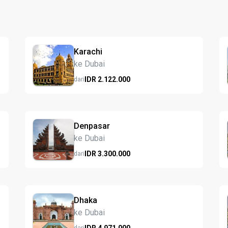
Karachi
ke Dubai
IDR
2.122.
000
dari
Denpasar
ke Dubai
IDR
3.300.
000
dari
Dhaka
ke Dubai
IDR
4.971.
000