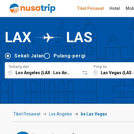
Tiket Pesawat
Hotel
Mob
LAX
LAS
Sekali Jalan
Pulang-pergi
Terbang dari
Pergi ke
Tiket Pesawat
Los Angeles
ke Las Vegas