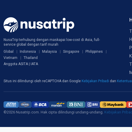
H
T
H
NusaTrip terhubung dengan maskapai low-cost di Asia, full-
service global dengan tarif murah
P
Global
Indonesia
Malaysia
Singapore
Philippines
K
Vietnam
Thailand
T
Anggota ASITA | IATA
M
Situs ini dilindungi oleh reCAPTCHA dan Google
Kebijakan Pribadi
dan
Ketentu
©2026 Nusatrip.com. Hak cipta dilindungi undang-undang.
Kebijakan Priba