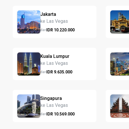
Jakarta
ke Las Vegas
IDR
10.220.
000
dari
Kuala Lumpur
ke Las Vegas
IDR
9.635.
000
dari
Singapura
ke Las Vegas
IDR
10.569.
000
dari