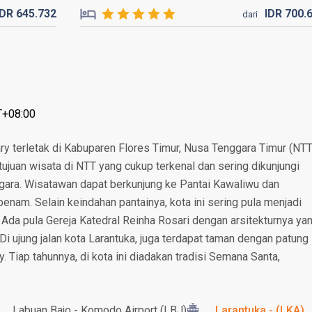
IDR
645.
732
IDR
700.
dari
T+08:00
ry terletak di Kabuparen Flores Timur, Nusa Tenggara Timur (NTT
tujuan wisata di NTT yang cukup terkenal dan sering dikunjungi
ra. Wisatawan dapat berkunjung ke Pantai Kawaliwu dan
enam. Selain keindahan pantainya, kota ini sering pula menjadi
. Ada pula Gereja Katedral Reinha Rosari dengan arsitekturnya ya
ujung jalan kota Larantuka, juga terdapat taman dengan patung
. Tiap tahunnya, di kota ini diadakan tradisi Semana Santa,
Labuan Bajo - Komodo Airport (LBJ)
Larantuka - (LKA)