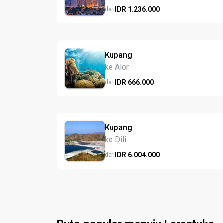
IDR
1.236.
000
dari
Kupang
ke Alor
IDR
666.
000
dari
Kupang
ke Dili
IDR
6.004.
000
dari