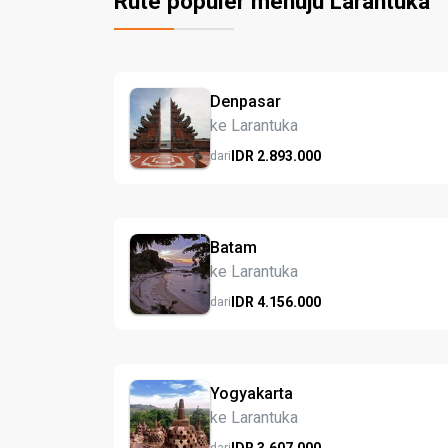
Rute populer menuju Larantuka
Denpasar
ke Larantuka
IDR
2.893.
000
dari
Batam
ke Larantuka
IDR
4.156.
000
dari
Yogyakarta
ke Larantuka
IDR
3.607.
000