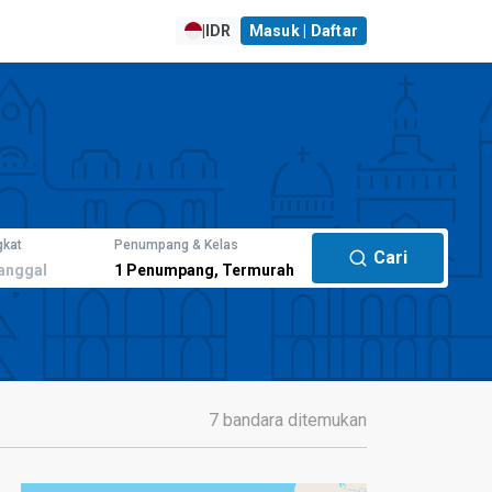
|
IDR
Masuk | Daftar
gkat
Penumpang & Kelas
Cari
anggal
1
Penumpang
,
Termurah
7 bandara ditemukan