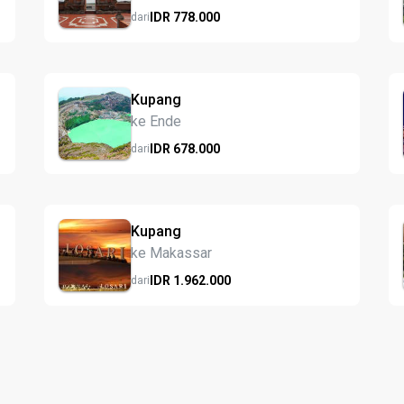
IDR
778.
000
dari
Kupang
ke Ende
IDR
678.
000
dari
Kupang
ke Makassar
IDR
1.962.
000
dari