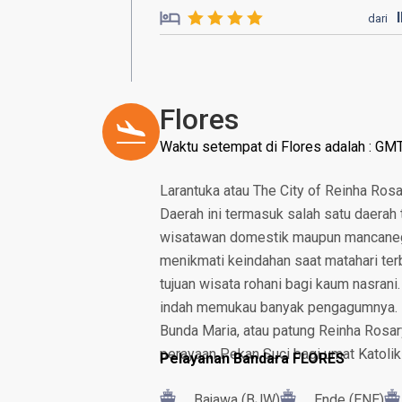
dari
Flores
Waktu setempat di Flores adalah : GM
Larantuka atau The City of Reinha Rosa
Daerah ini termasuk salah satu daerah 
wisatawan domestik maupun mancanega
menikmati keindahan saat matahari terb
tujuan wisata rohani bagi kaum nasrani
indah memukau banyak pengagumnya. Di 
Bunda Maria, atau patung Reinha Rosary
perayaan Pekan Suci bagi umat Katolik
Pelayanan Bandara FLORES
Bajawa (BJW)
Ende (ENE)