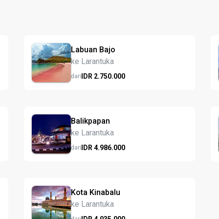
Labuan Bajo
ke Larantuka
IDR
2.750.
000
dari
Balikpapan
ke Larantuka
IDR
4.986.
000
dari
Kota Kinabalu
ke Larantuka
IDR
4.935.
000