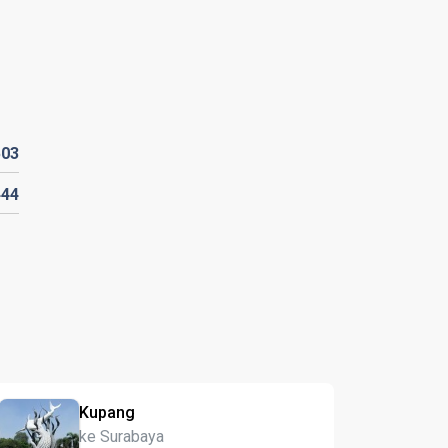
503
444
Kupang
ke Surabaya