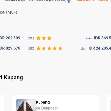
oti (MOF)
IDR
202.
509
IDR
369.
dari
IDR
829.
676
IDR
24.205.
dari
ri Kupang
Kupang
ke Denpasar