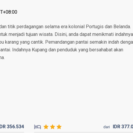
MT+08:00
n titik perdagangan selama era kolonial Portugis dan Belanda.
ntuk menjadi tujuan wisata. Disini, anda dapat menikmati indahnya
mbu karang yang cantik. Pemandangan pantai semakin indah deng
pantai. Indahnya Kupang dan penduduk yang bersahabat akan
na.
IDR
356.
534
IDR
377.
dari