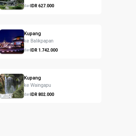
IDR
627.
000
dari
Kupang
ke Balikpapan
IDR
1.742.
000
dari
Kupang
ke Waingapu
IDR
802.
000
dari