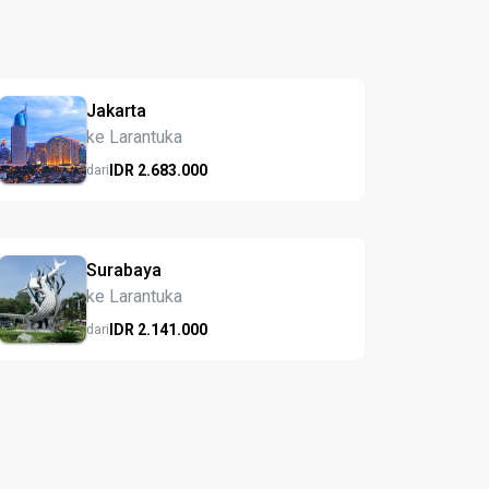
Jakarta
ke Larantuka
IDR
2.683.
000
dari
Surabaya
ke Larantuka
IDR
2.141.
000
dari