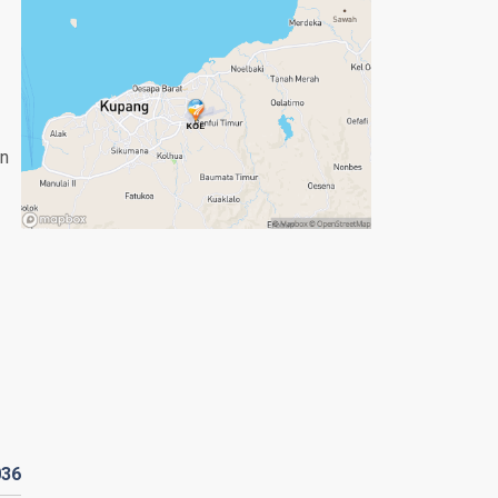
an
036