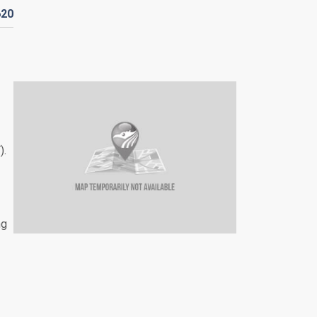
620
).
ng