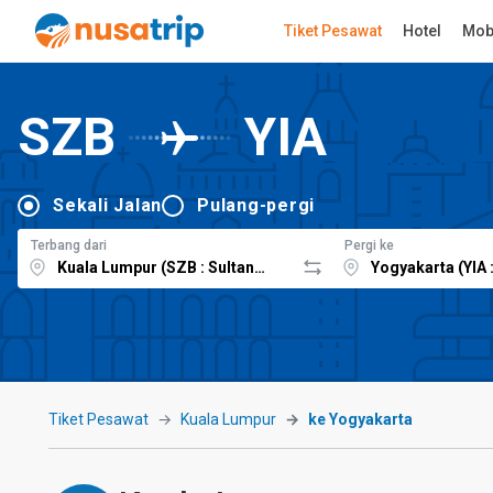
Tiket Pesawat
Hotel
Mob
SZB
YIA
Sekali Jalan
Pulang-pergi
Terbang dari
Pergi ke
Tiket Pesawat
Kuala Lumpur
ke Yogyakarta