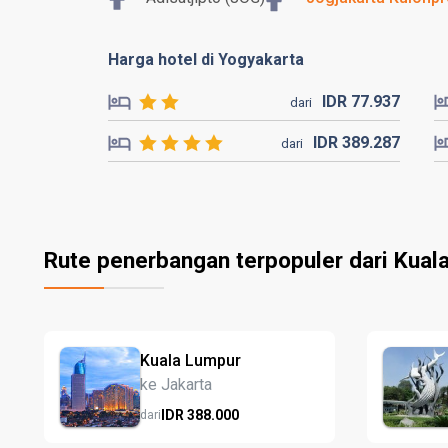
Harga hotel di Yogyakarta
IDR
77.
937
dari
IDR
389.
287
dari
Rute penerbangan terpopuler dari Kual
Kuala Lumpur
ke Jakarta
IDR
388.
000
dari