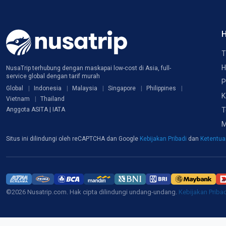
H
T
H
NusaTrip terhubung dengan maskapai low-cost di Asia, full-
service global dengan tarif murah
P
Global
Indonesia
Malaysia
Singapore
Philippines
K
Vietnam
Thailand
T
Anggota ASITA | IATA
M
Situs ini dilindungi oleh reCAPTCHA dan Google
Kebijakan Pribadi
dan
Ketentu
©2026 Nusatrip.com. Hak cipta dilindungi undang-undang.
Kebijakan Priba