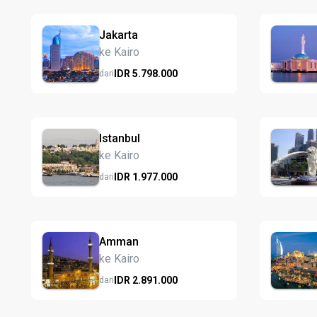
Jakarta
ke Kairo
IDR
5.798.
000
dari
Istanbul
ke Kairo
IDR
1.977.
000
dari
Amman
ke Kairo
IDR
2.891.
000
dari