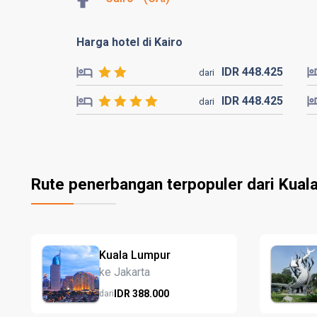
Harga hotel di Kairo
IDR
448.
425
dari
IDR
448.
425
dari
Rute penerbangan terpopuler dari Kual
Kuala Lumpur
ke Jakarta
IDR
388.
000
dari