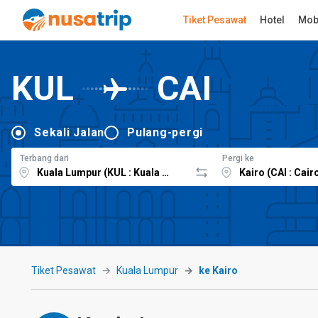
Tiket Pesawat
Hotel
Mob
KUL
CAI
Sekali Jalan
Pulang-pergi
Terbang dari
Pergi ke
Tiket Pesawat
Kuala Lumpur
ke Kairo