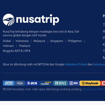
H
T
H
NusaTrip terhubung dengan maskapai low-cost di Asia, full-
service global dengan tarif murah
P
Global
Indonesia
Malaysia
Singapore
Philippines
K
Vietnam
Thailand
T
Anggota ASITA | IATA
M
Situs ini dilindungi oleh reCAPTCHA dan Google
Kebijakan Pribadi
dan
Ketentu
©2026 Nusatrip.com. Hak cipta dilindungi undang-undang.
Kebijakan Priba