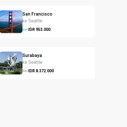
San Francisco
ke Seattle
IDR
953.
000
dari
Surabaya
ke Seattle
IDR
8.372.
000
dari