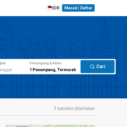
|
IDR
Masuk | Daftar
gkat
Penumpang & Kelas
Cari
anggal
1
Penumpang
,
Termurah
3 bandara ditemukan