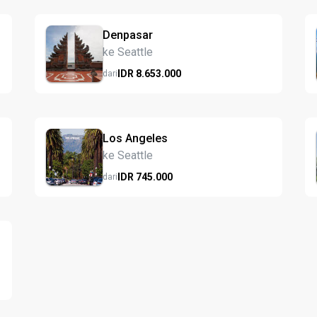
Denpasar
ke Seattle
IDR
8.653.
000
dari
Los Angeles
ke Seattle
IDR
745.
000
dari