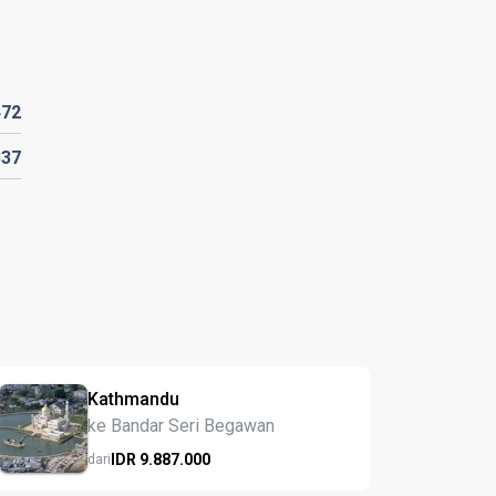
472
337
Kathmandu
ke Bandar Seri Begawan
IDR
9.887.
000
dari