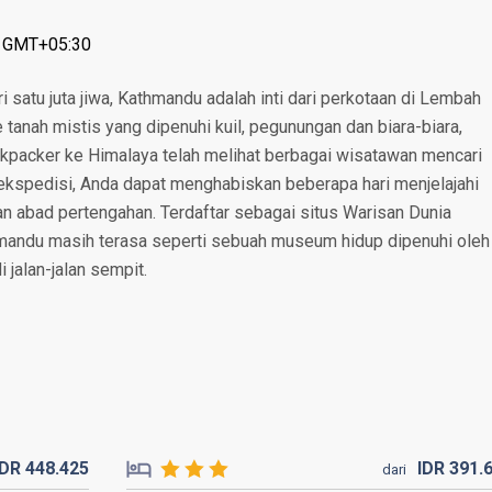
: GMT+05:30
i satu juta jiwa, Kathmandu adalah inti dari perkotaan di Lembah
tanah mistis yang dipenuhi kuil, pegunungan dan biara-biara,
kpacker ke Himalaya telah melihat berbagai wisatawan mencari
ekspedisi, Anda dapat menghabiskan beberapa hari menjelajahi
n abad pertengahan. Terdaftar sebagai situs Warisan Dunia
mandu masih terasa seperti sebuah museum hidup dipenuhi oleh
 jalan-jalan sempit.
IDR
448.
425
IDR
391.
dari