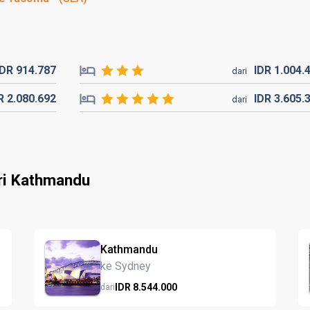
IDR
914.
787
IDR
1.004.
dari
DR
2.080.
692
IDR
3.605.
dari
ri Kathmandu
Kathmandu
ke Sydney
IDR
8.544.
000
dari