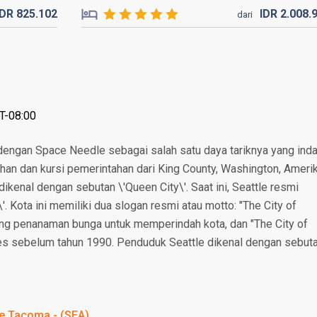
IDR
825.
102
IDR
2.008.
dari
T-08:00
dengan Space Needle sebagai salah satu daya tariknya yang inda
an dan kursi pemerintahan dari King County, Washington, Ameri
dikenal dengan sebutan \'Queen City\'. Saat ini, Seattle resmi
. Kota ini memiliki dua slogan resmi atau motto: "The City of
g penanaman bunga untuk memperindah kota, dan "The City of
mes sebelum tahun 1990. Penduduk Seattle dikenal dengan sebut
le Tacoma - (SEA)