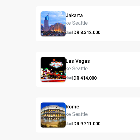
Jakarta
ke Seattle
IDR
8.312.
000
dari
Las Vegas
ke Seattle
IDR
414.
000
dari
Rome
ke Seattle
IDR
9.211.
000
dari