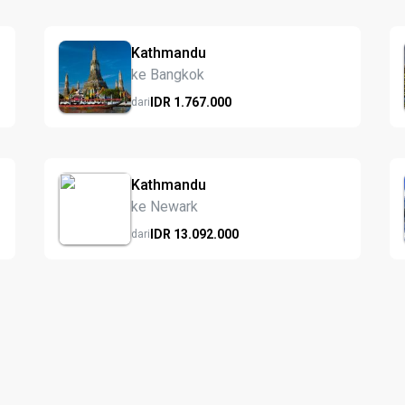
Kathmandu
ke Bangkok
IDR
1.767.
000
dari
Kathmandu
ke Newark
IDR
13.092.
000
dari