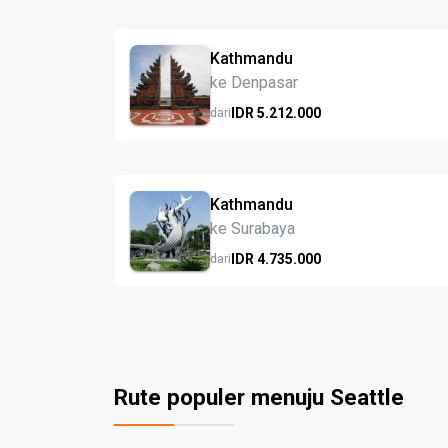
Kathmandu
ke Denpasar
IDR
5.212.
000
dari
Kathmandu
ke Surabaya
IDR
4.735.
000
dari
Rute populer menuju Seattle