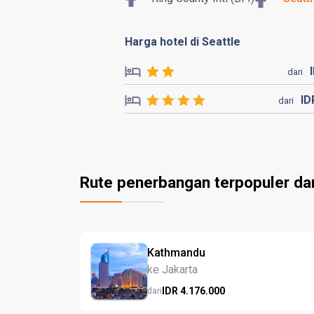
Harga hotel di Seattle
dari
I
dari
Rute penerbangan terpopuler da
Kathmandu
ke Jakarta
IDR
4.176.
000
dari