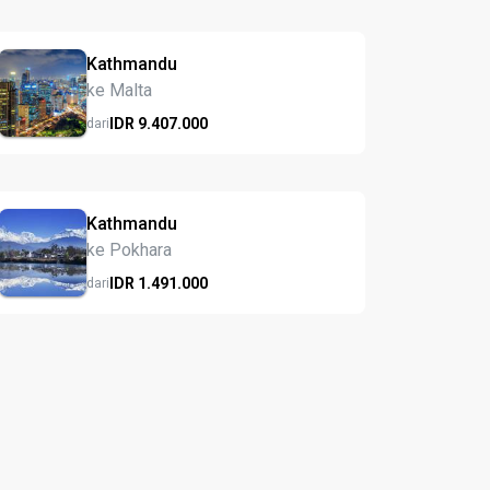
Kathmandu
ke Malta
IDR
9.407.
000
dari
Kathmandu
ke Pokhara
IDR
1.491.
000
dari