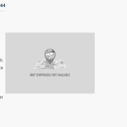
944
h.
ka
an