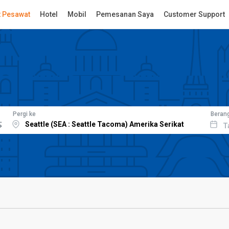
t Pesawat
Hotel
Mobil
Pemesanan Saya
Customer Support
Pergi ke
Beran
T