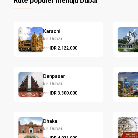
Rute populer menuju Dubai
Karachi
ke Dubai
IDR
2.122.
000
dari
Denpasar
ke Dubai
IDR
3.300.
000
dari
Dhaka
ke Dubai
IDR
4.971.
000