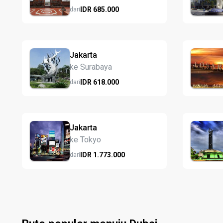
IDR
685.
000
dari
Jakarta
ke Surabaya
IDR
618.
000
dari
Jakarta
ke Tokyo
IDR
1.773.
000
dari