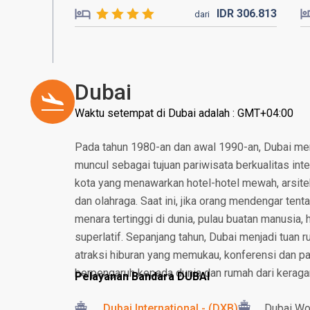
IDR
306.
813
dari
Dubai
Waktu setempat di Dubai adalah : GMT+04:00
Pada tahun 1980-an dan awal 1990-an, Dubai me
muncul sebagai tujuan pariwisata berkualitas int
kota yang menawarkan hotel-hotel mewah, arsitekt
dan olahraga. Saat ini, jika orang mendengar tent
menara tertinggi di dunia, pulau buatan manusia, h
superlatif. Sepanjang tahun, Dubai menjadi tuan 
atraksi hiburan yang memukau, konferensi dan p
berpengaruh kepada dunia dan rumah dari kerag
Pelayanan Bandara DUBAI
Dubai International - (DXB)
Dubai Wo