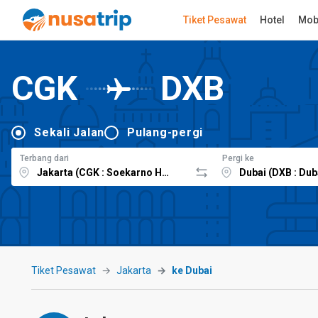
Tiket Pesawat
Hotel
Mob
CGK
DXB
Sekali Jalan
Pulang-pergi
Terbang dari
Pergi ke
Tiket Pesawat
Jakarta
ke Dubai