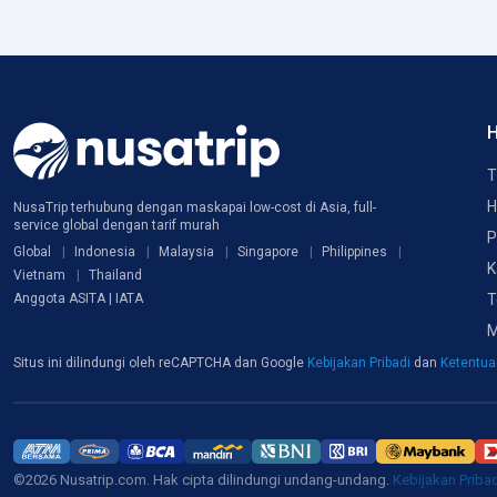
H
T
H
NusaTrip terhubung dengan maskapai low-cost di Asia, full-
service global dengan tarif murah
P
Global
Indonesia
Malaysia
Singapore
Philippines
K
Vietnam
Thailand
T
Anggota ASITA | IATA
M
Situs ini dilindungi oleh reCAPTCHA dan Google
Kebijakan Pribadi
dan
Ketentu
©2026 Nusatrip.com. Hak cipta dilindungi undang-undang.
Kebijakan Priba