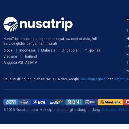
H
T
H
NusaTrip terhubung dengan maskapai low-cost di Asia, full-
service global dengan tarif murah
P
Global
Indonesia
Malaysia
Singapore
Philippines
K
Vietnam
Thailand
T
Anggota ASITA | IATA
M
Situs ini dilindungi oleh reCAPTCHA dan Google
Kebijakan Pribadi
dan
Ketentu
©2026 Nusatrip.com. Hak cipta dilindungi undang-undang.
Kebijakan Priba