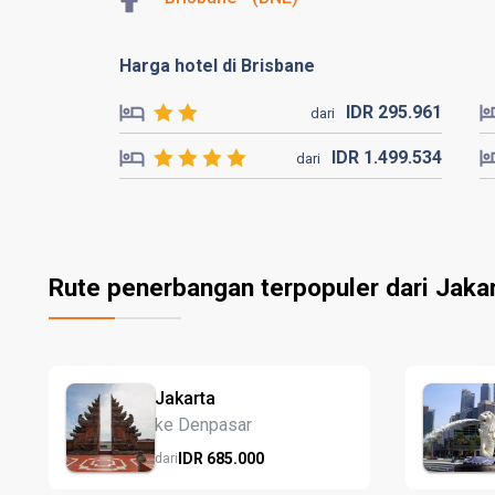
Harga hotel di Brisbane
IDR
295.
961
dari
IDR
1.499.
534
dari
Rute penerbangan terpopuler dari Jaka
Jakarta
ke Denpasar
IDR
685.
000
dari