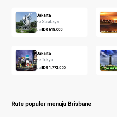
Jakarta
ke Surabaya
IDR
618.
000
dari
Jakarta
ke Tokyo
IDR
1.773.
000
dari
Rute populer menuju Brisbane