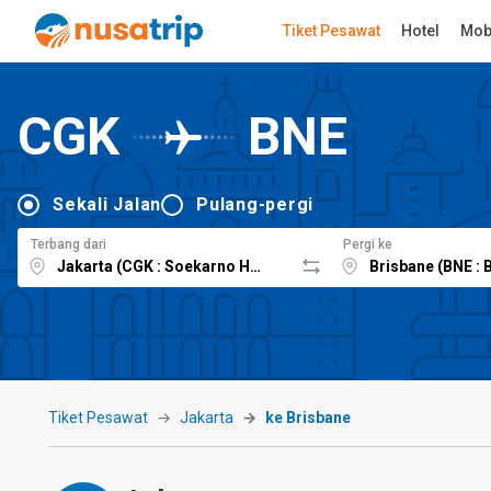
Tiket Pesawat
Hotel
Mob
CGK
BNE
Sekali Jalan
Pulang-pergi
Terbang dari
Pergi ke
Tiket Pesawat
Jakarta
ke Brisbane