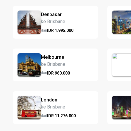
Denpasar
ke Brisbane
IDR
1.995.
000
dari
Melbourne
ke Brisbane
IDR
960.
000
dari
London
ke Brisbane
IDR
11.276.
000
dari