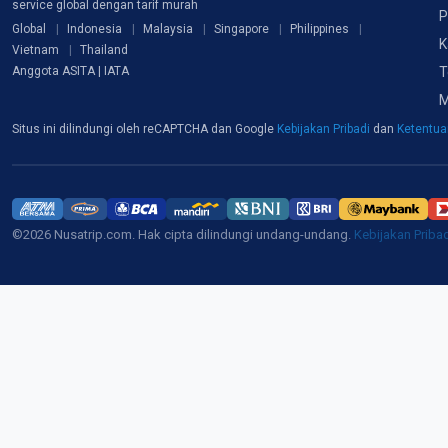
service global dengan tarif murah
P
Global
Indonesia
Malaysia
Singapore
Philippines
K
Vietnam
Thailand
T
Anggota ASITA | IATA
M
Situs ini dilindungi oleh reCAPTCHA dan Google
Kebijakan Pribadi
dan
Ketentu
©2026 Nusatrip.com. Hak cipta dilindungi undang-undang.
Kebijakan Priba