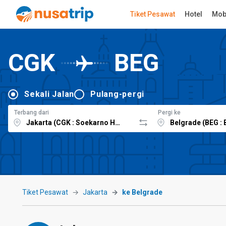
Tiket Pesawat
Hotel
Mob
CGK
BEG
Sekali Jalan
Pulang-pergi
Terbang dari
Pergi ke
Tiket Pesawat
Jakarta
ke Belgrade