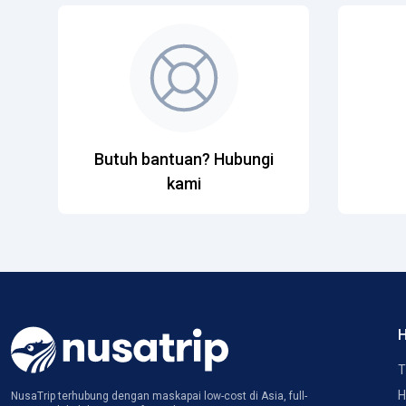
Butuh bantuan? Hubungi
kami
H
T
H
NusaTrip terhubung dengan maskapai low-cost di Asia, full-