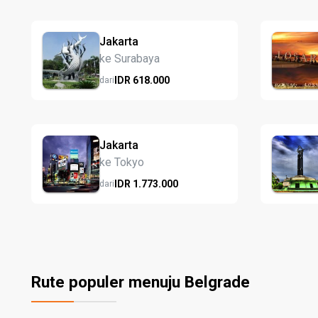
Jakarta
ke Surabaya
IDR
618.
000
dari
Jakarta
ke Tokyo
IDR
1.773.
000
dari
Rute populer menuju Belgrade