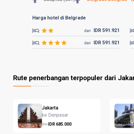
Harga hotel di Belgrade
IDR
591.
921
dari
IDR
591.
921
dari
Rute penerbangan terpopuler dari Jaka
Jakarta
ke Denpasar
IDR
685.
000
dari