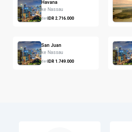
Havana
ke Nassau
IDR
2.716.
000
dari
San Juan
ke Nassau
IDR
1.749.
000
dari