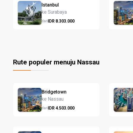
Istanbul
ke Surabaya
IDR
8.303.
000
dari
Rute populer menuju Nassau
Bridgetown
ke Nassau
IDR
4.503.
000
dari