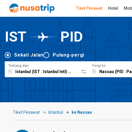
Tiket Pesawat
Hotel
Mob
IST
PID
Sekali Jalan
Pulang-pergi
Terbang dari
Pergi ke
Tiket Pesawat
Istanbul
ke Nassau