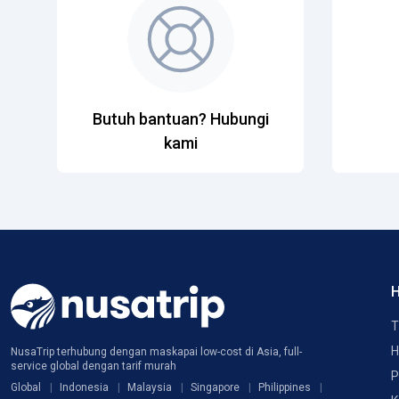
Butuh bantuan? Hubungi
kami
H
T
H
NusaTrip terhubung dengan maskapai low-cost di Asia, full-
service global dengan tarif murah
P
Global
Indonesia
Malaysia
Singapore
Philippines