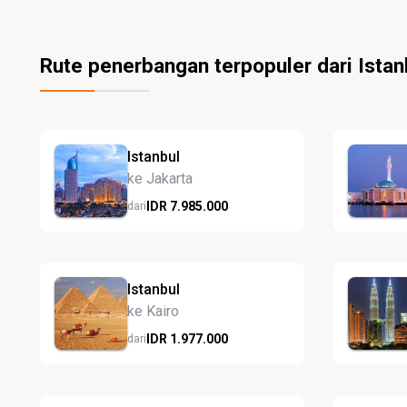
Rute penerbangan terpopuler dari Istan
Istanbul
ke Jakarta
IDR
7.985.
000
dari
Istanbul
ke Kairo
IDR
1.977.
000
dari