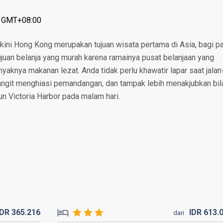
: GMT+08:00
 kini Hong Kong merupakan tujuan wisata pertama di Asia, bagi p
juan belanja yang murah karena ramainya pusat belanjaan yang
yaknya makanan lezat. Anda tidak perlu khawatir lapar saat jalan
langit menghiasi pemandangan, dan tampak lebih menakjubkan bil
pun Victoria Harbor pada malam hari.
IDR
365.
216
IDR
613.
dari