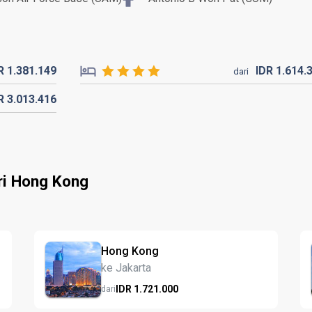
DR
1.381.
149
IDR
1.614.
dari
DR
3.013.
416
ri Hong Kong
Hong Kong
ke Jakarta
IDR
1.721.
000
dari