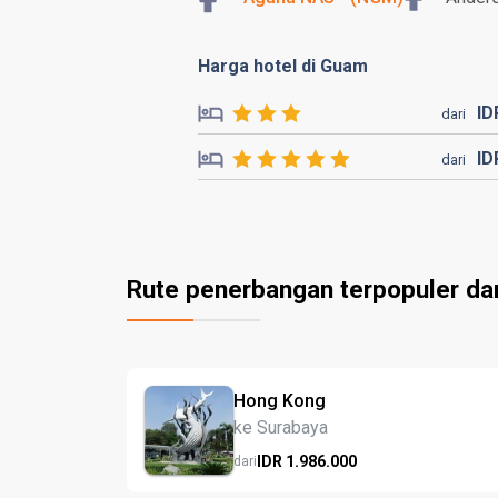
Harga hotel di Guam
I
dari
I
dari
Rute penerbangan terpopuler da
Hong Kong
ke Surabaya
IDR
1.986.
000
dari