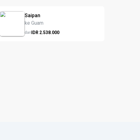
Saipan
ke Guam
IDR
2.538.
000
dari