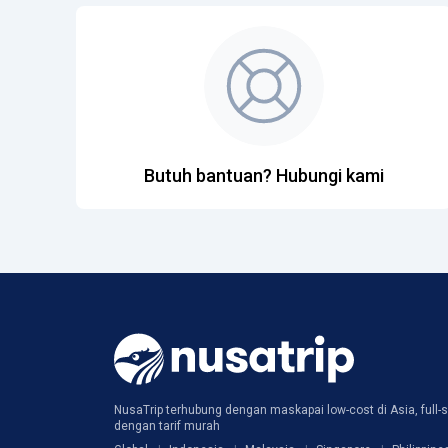
Butuh bantuan? Hubungi kami
NusaTrip terhubung dengan maskapai low-cost di Asia, full-s
dengan tarif murah