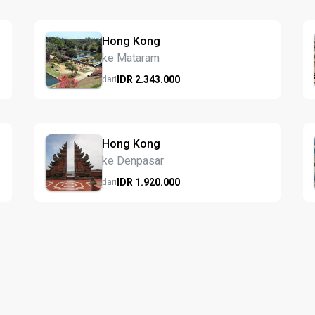
Hong Kong
ke Mataram
IDR
2.343.
000
dari
Hong Kong
ke Denpasar
IDR
1.920.
000
dari