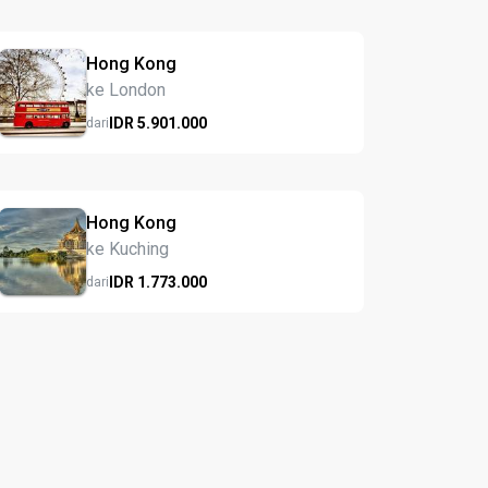
Hong Kong
ke London
IDR
5.901.
000
dari
Hong Kong
ke Kuching
IDR
1.773.
000
dari