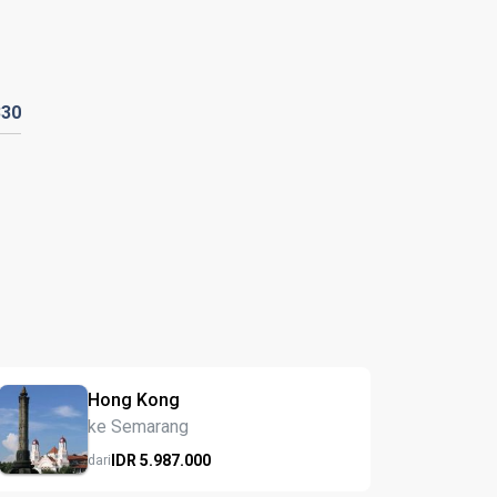
330
Hong Kong
ke Semarang
IDR
5.987.
000
dari