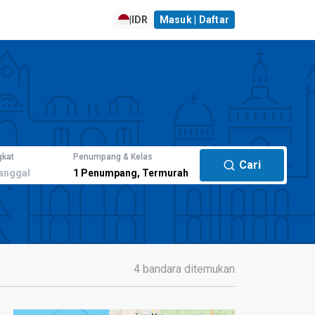
|
IDR
Masuk | Daftar
gkat
Penumpang & Kelas
Cari
anggal
1
Penumpang
,
Termurah
4 bandara ditemukan