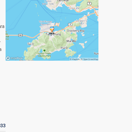
ara
-
a
033