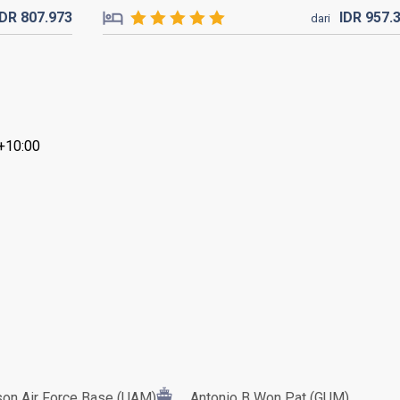
IDR
807.
973
IDR
957.
dari
+10:00
on Air Force Base (UAM)
Antonio B Won Pat (GUM)