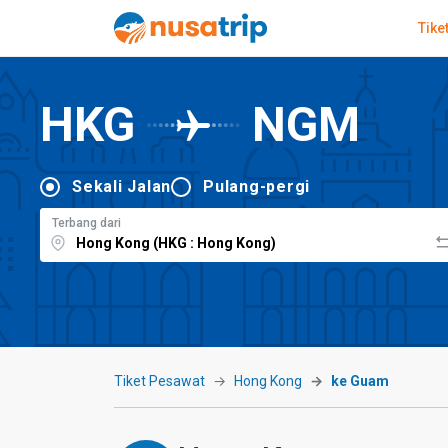
Tike
HKG
NGM
Sekali Jalan
Pulang-pergi
Terbang dari
Tiket Pesawat
Hong Kong
ke Guam