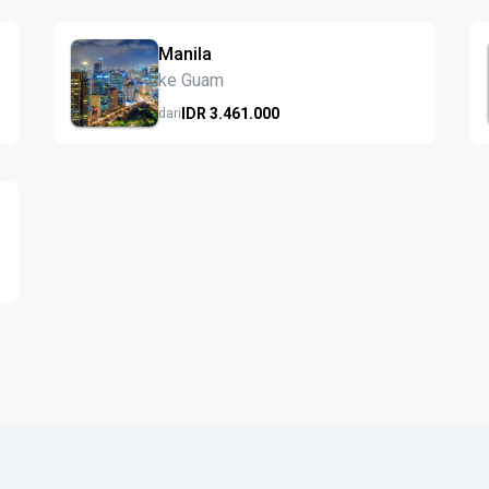
Manila
ke Guam
IDR
3.461.
000
dari