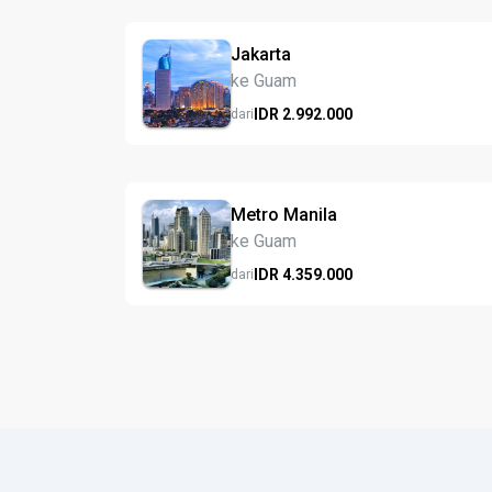
Jakarta
ke Guam
IDR
2.992.
000
dari
Metro Manila
ke Guam
IDR
4.359.
000
dari