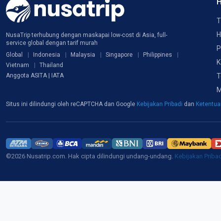
H
T
H
NusaTrip terhubung dengan maskapai low-cost di Asia, full-
service global dengan tarif murah
P
Global
Indonesia
Malaysia
Singapore
Philippines
K
Vietnam
Thailand
T
Anggota ASITA | IATA
M
Situs ini dilindungi oleh reCAPTCHA dan Google
Kebijakan Pribadi
dan
Ketentu
©2026 Nusatrip.com. Hak cipta dilindungi undang-undang.
Kebijakan Priba