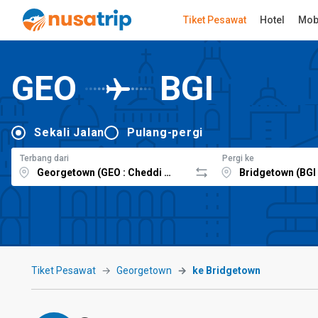
Tiket Pesawat
Hotel
Mob
GEO
BGI
Sekali Jalan
Pulang-pergi
Terbang dari
Pergi ke
Tiket Pesawat
Georgetown
ke Bridgetown