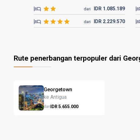
IDR
1.085.
189
dari
IDR
2.229.
570
dari
Rute penerbangan terpopuler dari Geo
Georgetown
ke Antigua
IDR
5.655.
000
dari