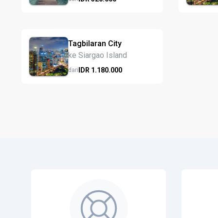
Tagbilaran City
ke Siargao Island
IDR
1.180.
000
dari