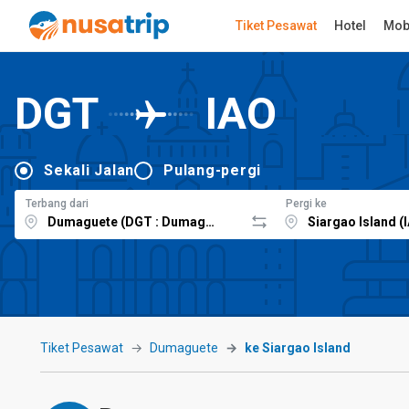
Tiket Pesawat
Hotel
Mob
DGT
IAO
Sekali Jalan
Pulang-pergi
Terbang dari
Pergi ke
Tiket Pesawat
Dumaguete
ke Siargao Island