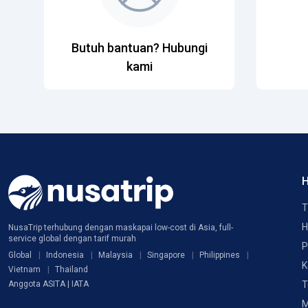
Butuh bantuan? Hubungi
kami
H
T
H
NusaTrip terhubung dengan maskapai low-cost di Asia, full-
service global dengan tarif murah
P
Global
Indonesia
Malaysia
Singapore
Philippines
K
Vietnam
Thailand
T
Anggota ASITA | IATA
M