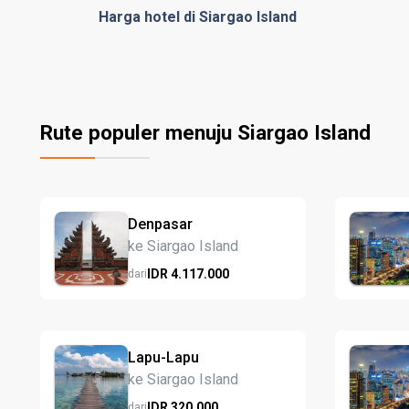
Harga hotel di Siargao Island
Rute populer menuju Siargao Island
Denpasar
ke Siargao Island
IDR
4.117.
000
dari
Lapu-Lapu
ke Siargao Island
IDR
320.
000
dari