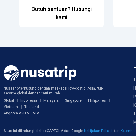
Butuh bantuan? Hubungi
kami
H
T
H
NusaTrip terhubung dengan maskapai low-cost di Asia, full-
service global dengan tarif murah
P
Global
Indonesia
Malaysia
Singapore
Philippines
K
Vietnam
Thailand
T
Anggota ASITA | IATA
M
Situs ini dilindungi oleh reCAPTCHA dan Google
Kebijakan Pribadi
dan
Ketentu