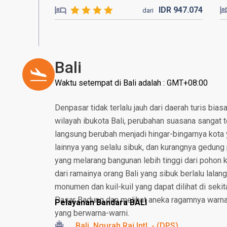
IDR
947.
074
dari
Bali
Waktu setempat di Bali adalah : GMT+08:00
Denpasar tidak terlalu jauh dari daerah turis bias
wilayah ibukota Bali, perubahan suasana sangat t
langsung berubah menjadi hingar-bingarnya kota 
lainnya yang selalu sibuk, dan kurangnya gedung p
yang melarang bangunan lebih tinggi dari pohon k
dari ramainya orang Bali yang sibuk berlalu lalan
monumen dan kuil-kuil yang dapat dilihat di sekita
Pasar Badung dan melihat aneka ragamnya warna
Pelayanan Bandara BALI
yang berwarna-warni.
Bali, Ngurah Rai Intl. - (DPS)