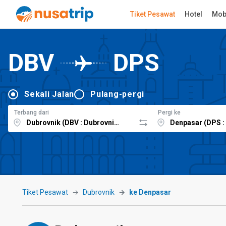
Tiket Pesawat
Hotel
Mob
DBV
DPS
Sekali Jalan
Pulang-pergi
Terbang dari
Pergi ke
Tiket Pesawat
Dubrovnik
ke Denpasar