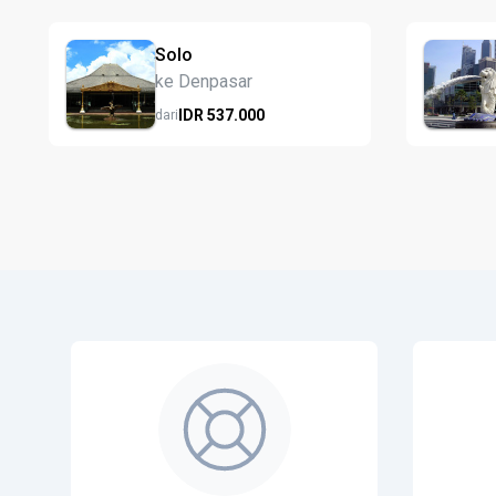
Solo
ke Denpasar
IDR
537.
000
dari