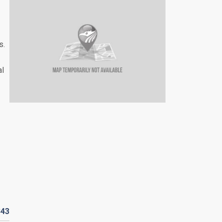
s.
al
343