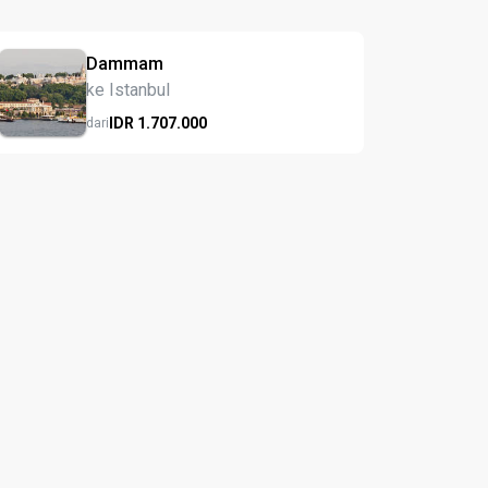
Dammam
ke Istanbul
IDR
1.707.
000
dari