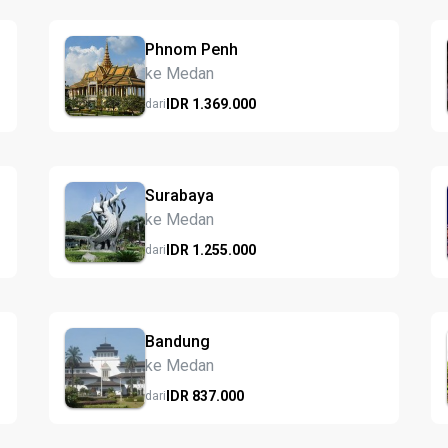
Phnom Penh
ke Medan
IDR
1.369.
000
dari
Surabaya
ke Medan
IDR
1.255.
000
dari
Bandung
ke Medan
IDR
837.
000
dari