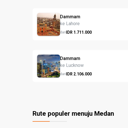
Dammam
ke Lahore
IDR
1.711.
000
dari
Dammam
ke Lucknow
IDR
2.106.
000
dari
Rute populer menuju Medan