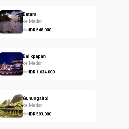
Batam
ke Medan
IDR
548.
000
dari
Balikpapan
ke Medan
IDR
1.634.
000
dari
Gunungsitoli
ke Medan
IDR
593.
000
dari