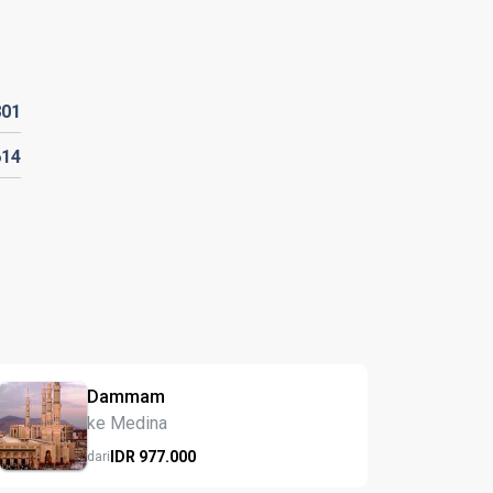
801
614
Dammam
ke Medina
IDR
977.
000
dari