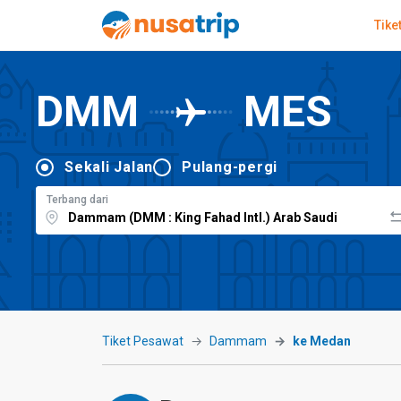
Tike
DMM
MES
Sekali Jalan
Pulang-pergi
Terbang dari
Tiket Pesawat
Dammam
ke Medan