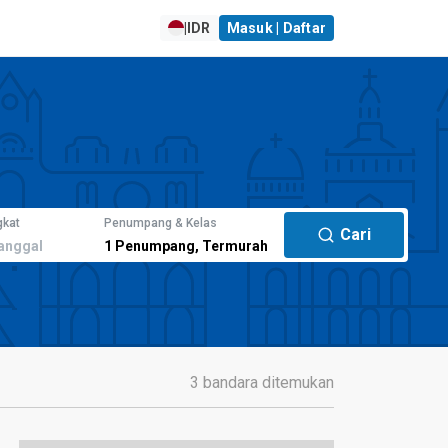
|
IDR
Masuk | Daftar
gkat
Penumpang & Kelas
Cari
anggal
1
Penumpang
,
Termurah
3 bandara ditemukan