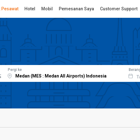
t Pesawat
Hotel
Mobil
Pemesanan Saya
Customer Support
Pergi ke
Beran
T