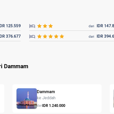
IDR
125.
559
IDR
147.
dari
IDR
376.
677
IDR
394.
dari
ari Dammam
Dammam
ke Jeddah
IDR
1.240.
000
dari