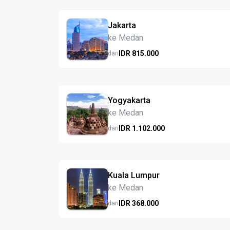
Jakarta
ke Medan
IDR
815.
000
dari
Yogyakarta
ke Medan
IDR
1.102.
000
dari
Kuala Lumpur
ke Medan
IDR
368.
000
dari