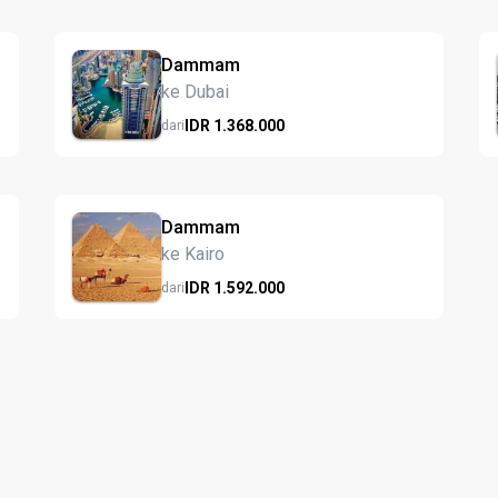
Dammam
ke Dubai
IDR
1.368.
000
dari
Dammam
ke Kairo
IDR
1.592.
000
dari