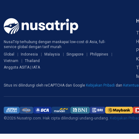
H
T
H
NusaTrip terhubung dengan maskapai low-cost di Asia, full-
service global dengan tarif murah
P
Global
Indonesia
Malaysia
Singapore
Philippines
K
Vietnam
Thailand
T
Anggota ASITA | IATA
M
Situs ini dilindungi oleh reCAPTCHA dan Google
Kebijakan Pribadi
dan
Ketentu
©2026 Nusatrip.com. Hak cipta dilindungi undang-undang.
Kebijakan Priba