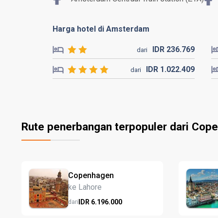
Harga hotel di Amsterdam
IDR
236.
769
dari
IDR
1.022.
409
dari
Rute penerbangan terpopuler dari Cop
Copenhagen
ke Lahore
IDR
6.196.
000
dari