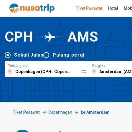
Tiket Pesawat
Hotel
Mob
CPH
AMS
Sekali Jalan
Pulang-pergi
Terbang dari
Pergi ke
Tiket Pesawat
Copenhagen
ke Amsterdam