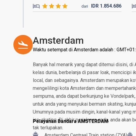
IDR
1.854.
686
dari
Amsterdam
Waktu setempat di Amsterdam adalah : GMT+01
Banyak hal menarik yang dapat ditemui disini, di
kelas dunia, berbelanja di pasar loak, mencicipi
local, dan sebagainya. Amsterdam merupakan ko
mengelilingi kota Amsterdam dan mempertahankan 
sempurna, anda dapat berkunjung ke Vondelpark, 
untuk anda yang menyukai bermain skating, kunjun
Umumnya pada musim dingin, kanal-kanal yang 
ice-skating. Di akhir perjalanan anda, anda akan
Pelayanan Bandara AMSTERDAM
tak terlupakan.
Amsterdam Centraal Train station (ZYA)