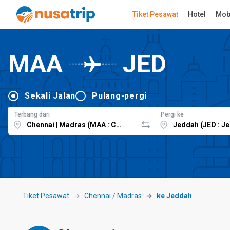
Tiket Pesawat
Hotel
Mob
MAA
JED
Sekali Jalan
Pulang-pergi
Terbang dari
Pergi ke
Tiket Pesawat
Chennai / Madras
ke Jeddah