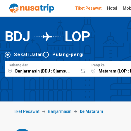
Tiket Pesawat
Hotel
Mob
BDJ
LOP
Sekali Jalan
Pulang-pergi
Terbang dari
Pergi ke
Tiket Pesawat
Banjarmasin
ke Mataram