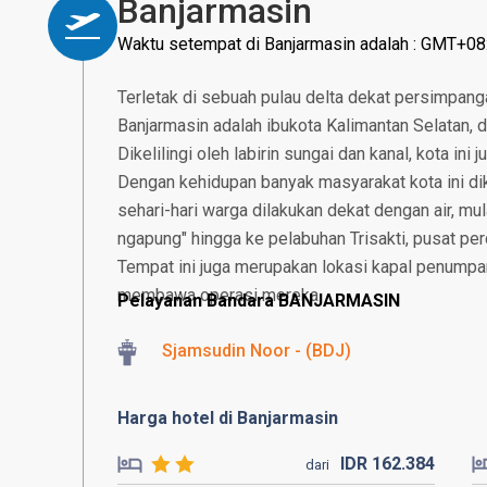
Banjarmasin
Waktu setempat di Banjarmasin adalah : GMT+08
Terletak di sebuah pulau delta dekat persimpang
Banjarmasin adalah ibukota Kalimantan Selatan, da
Dikelilingi oleh labirin sungai dan kanal, kota ini
Dengan kehidupan banyak masyarakat kota ini dikel
sehari-hari warga dilakukan dekat dengan air, mul
ngapung" hingga ke pelabuhan Trisakti, pusat pe
Tempat ini juga merupakan lokasi kapal penumpa
membawa operasi mereka.
Pelayanan Bandara BANJARMASIN
Sjamsudin Noor - (BDJ)
Harga hotel di Banjarmasin
IDR
162.
384
dari