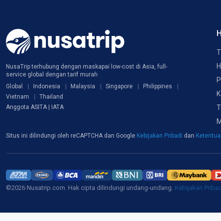
H
T
H
NusaTrip terhubung dengan maskapai low-cost di Asia, full-
service global dengan tarif murah
P
Global
Indonesia
Malaysia
Singapore
Philippines
K
Vietnam
Thailand
T
Anggota ASITA | IATA
M
Situs ini dilindungi oleh reCAPTCHA dan Google
Kebijakan Pribadi
dan
Ketentu
©2026 Nusatrip.com. Hak cipta dilindungi undang-undang.
Kebijakan Priba