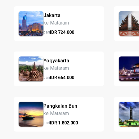
Jakarta
ke Mataram
IDR
724.
000
dari
Yogyakarta
ke Mataram
IDR
664.
000
dari
Pangkalan Bun
ke Mataram
IDR
1.802.
000
dari