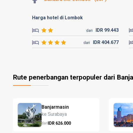
Harga hotel di Lombok
IDR
99.
443
dari
IDR
404.
677
dari
Rute penerbangan terpopuler dari Banj
Banjarmasin
ke Surabaya
IDR
626.
000
dari