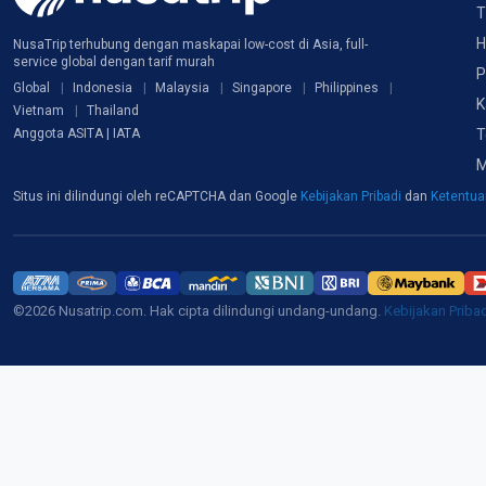
T
H
NusaTrip terhubung dengan maskapai low-cost di Asia, full-
service global dengan tarif murah
P
Global
Indonesia
Malaysia
Singapore
Philippines
K
Vietnam
Thailand
T
Anggota ASITA | IATA
M
Situs ini dilindungi oleh reCAPTCHA dan Google
Kebijakan Pribadi
dan
Ketentu
©2026 Nusatrip.com. Hak cipta dilindungi undang-undang.
Kebijakan Priba