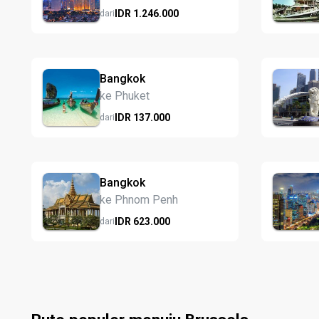
IDR
1.246.
000
dari
Bangkok
ke Phuket
IDR
137.
000
dari
Bangkok
ke Phnom Penh
IDR
623.
000
dari