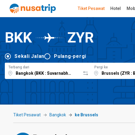
Tiket Pesawat
Hotel
Mob
BKK
ZYR
Sekali Jalan
Pulang-pergi
Terbang dari
Pergi ke
Tiket Pesawat
Bangkok
ke Brussels