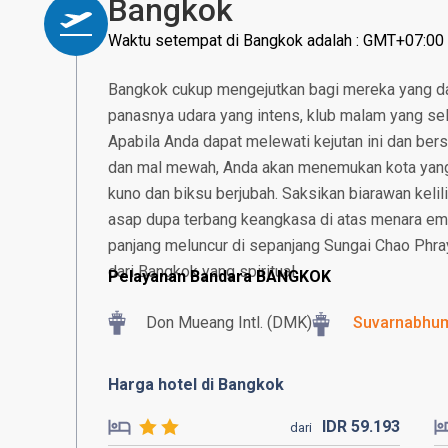
Bangkok
Waktu setempat di Bangkok adalah : GMT+07:00
Bangkok cukup mengejutkan bagi mereka yang da
panasnya udara yang intens, klub malam yang sela
Apabila Anda dapat melewati kejutan ini dan bers
dan mal mewah, Anda akan menemukan kota yang
kuno dan biksu berjubah. Saksikan biarawan kelil
asap dupa terbang keangkasa di atas menara em
panjang meluncur di sepanjang Sungai Chao Phra
dari Bangkok yang spiritual.
Pelayanan Bandara BANGKOK
Don Mueang Intl. (DMK)
Suvarnabhumi
Harga hotel di Bangkok
IDR
59.
193
dari