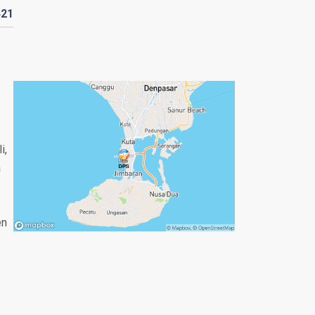
421
i,
a
en