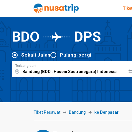
Tike
BDO
DPS
Sekali Jalan
Pulang-pergi
Terbang dari
Tiket Pesawat
Bandung
ke Denpasar