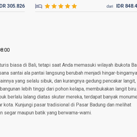
IDR
305.
826
IDR
848.
dari
08:00
turis biasa di Bali, tetapi saat Anda memasuki wilayah ibukota Bal
ana santai ala pantai langsung berubah menjadi hingar-bingarny
 lainnya yang selalu sibuk, dan kurangnya gedung pencakar langit,
 bangunan lebih tinggi dari pohon kelapa, membukakan langit biru.
ibuk berlalu lalang diatas skuter mereka, terdapat banyak monum
tar kota. Kunjungi pasar tradisional di Pasar Badung dan melihat
n segar maupun batik yang berwarna-warni.