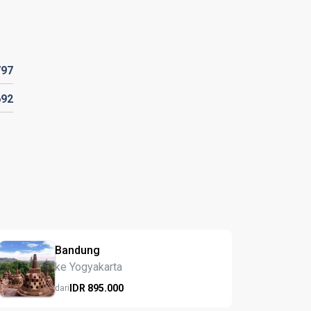
797
692
Bandung
ke Yogyakarta
IDR
895.
000
dari