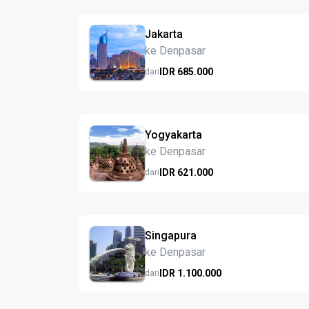
Jakarta
ke Denpasar
IDR
685.
000
dari
Yogyakarta
ke Denpasar
IDR
621.
000
dari
Singapura
ke Denpasar
IDR
1.100.
000
dari