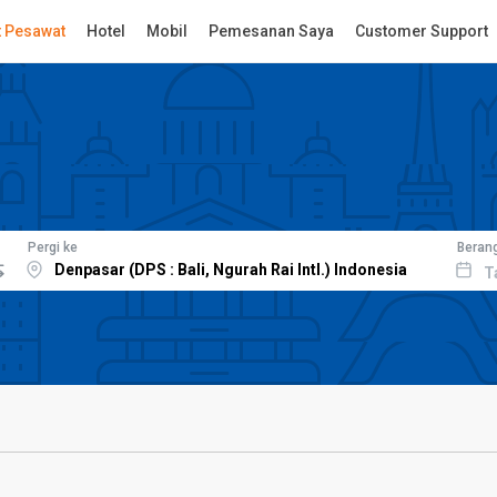
t Pesawat
Hotel
Mobil
Pemesanan Saya
Customer Support
Pergi ke
Beran
T