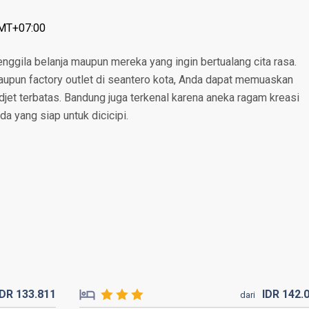
GMT+07:00
nggila belanja maupun mereka yang ingin bertualang cita rasa.
aupun factory outlet di seantero kota, Anda dapat memuaskan
djet terbatas. Bandung juga terkenal karena aneka ragam kreasi
a yang siap untuk dicicipi.
IDR
133.
811
IDR
142.
dari