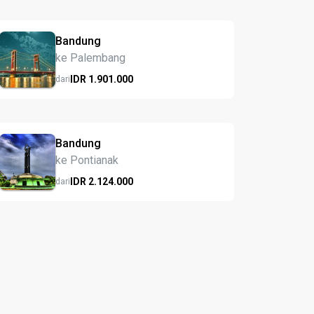
Bandung
ke Palembang
IDR
1.901.
000
dari
Bandung
ke Pontianak
IDR
2.124.
000
dari