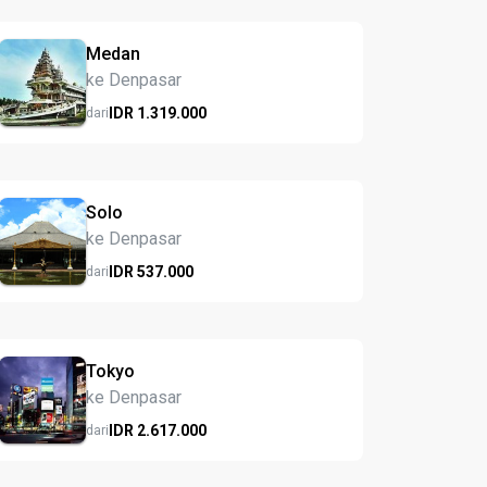
Medan
ke Denpasar
IDR
1.319.
000
dari
Solo
ke Denpasar
IDR
537.
000
dari
Tokyo
ke Denpasar
IDR
2.617.
000
dari