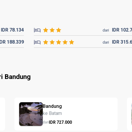
IDR
78.
134
IDR
102.
dari
IDR
188.
339
IDR
315.
dari
ri Bandung
Bandung
ke Batam
IDR
727.
000
dari