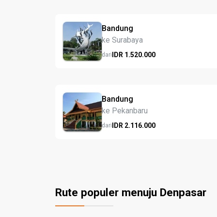
Bandung
ke Surabaya
IDR
1.520.
000
dari
Bandung
ke Pekanbaru
IDR
2.116.
000
dari
Rute populer menuju Denpasar