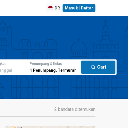
|
IDR
Masuk | Daftar
gkat
Penumpang & Kelas
Cari
anggal
1
Penumpang
,
Termurah
2 bandara ditemukan