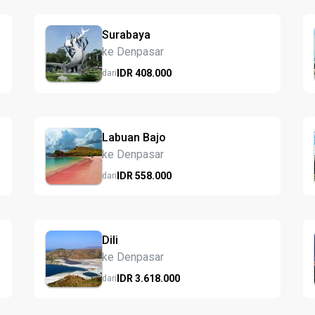
Surabaya
ke Denpasar
IDR
408.
000
dari
Labuan Bajo
ke Denpasar
IDR
558.
000
dari
Dili
ke Denpasar
IDR
3.618.
000
dari