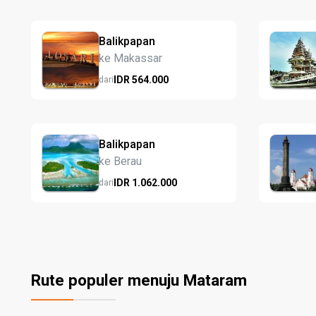
Balikpapan
ke Makassar
IDR
564.
000
dari
Balikpapan
ke Berau
IDR
1.062.
000
dari
Rute populer menuju Mataram