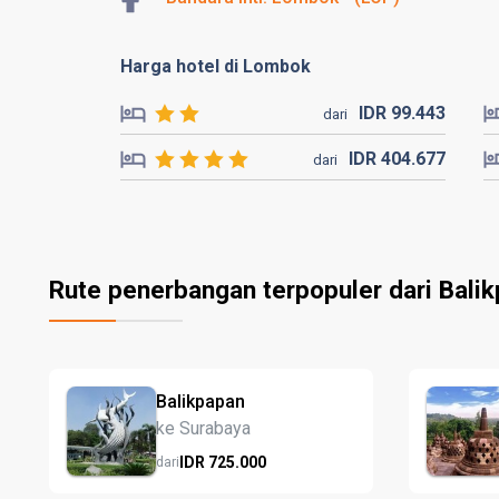
Harga hotel di Lombok
IDR
99.
443
dari
IDR
404.
677
dari
Rute penerbangan terpopuler dari Bali
Balikpapan
ke Surabaya
IDR
725.
000
dari