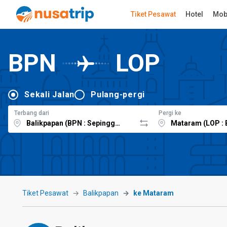
Tiket Pesawat
Hotel
Mob
BPN
LOP
Sekali Jalan
Pulang-pergi
Terbang dari
Pergi ke
Tiket Pesawat
Balikpapan
ke Mataram