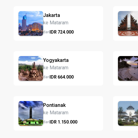
Jakarta
ke Mataram
IDR
724.
000
dari
Yogyakarta
ke Mataram
IDR
664.
000
dari
Pontianak
ke Mataram
IDR
1.150.
000
dari