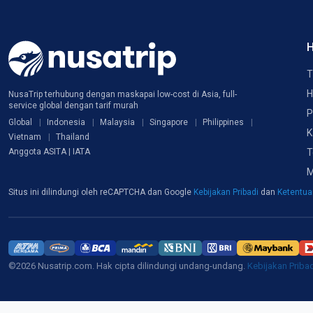
H
T
H
NusaTrip terhubung dengan maskapai low-cost di Asia, full-
service global dengan tarif murah
P
Global
Indonesia
Malaysia
Singapore
Philippines
K
Vietnam
Thailand
T
Anggota ASITA | IATA
M
Situs ini dilindungi oleh reCAPTCHA dan Google
Kebijakan Pribadi
dan
Ketentu
©2026 Nusatrip.com. Hak cipta dilindungi undang-undang.
Kebijakan Priba