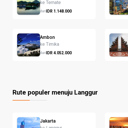
ke Ternate
IDR
1.148.
000
dari
Ambon
ke Timika
IDR
4.052.
000
dari
Rute populer menuju Langgur
Jakarta
ke Langgur