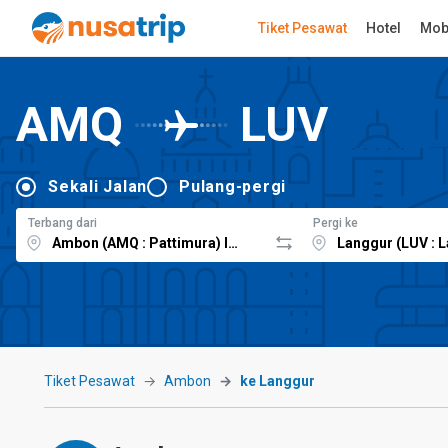
Tiket Pesawat
Hotel
Mob
AMQ
LUV
Sekali Jalan
Pulang-pergi
Terbang dari
Pergi ke
Tiket Pesawat
Ambon
ke Langgur