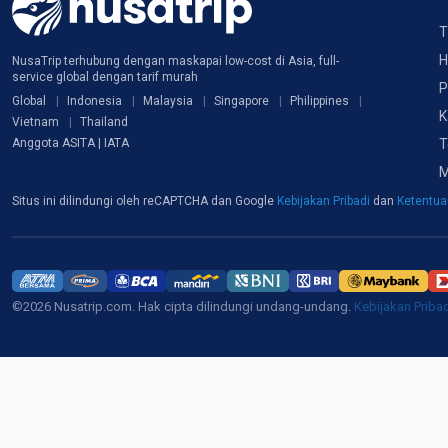
T
H
NusaTrip terhubung dengan maskapai low-cost di Asia, full-
service global dengan tarif murah
P
Global
Indonesia
Malaysia
Singapore
Philippines
K
Vietnam
Thailand
T
Anggota ASITA | IATA
M
Situs ini dilindungi oleh reCAPTCHA dan Google
Kebijakan Pribadi
dan
Ketentu
©2026 Nusatrip.com. Hak cipta dilindungi undang-undang.
Kebijakan Priba