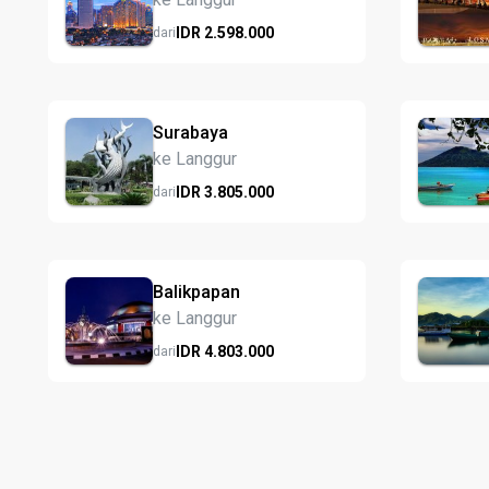
IDR
2.598.
000
dari
Surabaya
ke Langgur
IDR
3.805.
000
dari
Balikpapan
ke Langgur
IDR
4.803.
000
dari