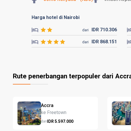
Harga hotel di Nairobi
IDR
710.
306
dari
IDR
868.
151
dari
Rute penerbangan terpopuler dari Accr
Accra
ke Freetown
IDR
5.597.
000
dari