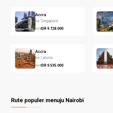
Accra
ke Singapura
IDR
9.728.
000
dari
Accra
ke Lahore
IDR
9.535.
000
dari
Rute populer menuju Nairobi