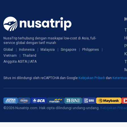
H
T
H
NusaTrip terhubung dengan maskapai low-cost di Asia, full-
service global dengan tarif murah
P
Global
Indonesia
Malaysia
Singapore
Philippines
K
Vietnam
Thailand
T
Anggota ASITA | IATA
M
Situs ini dilindungi oleh reCAPTCHA dan Google
Kebijakan Pribadi
dan
Ketentu
©2026 Nusatrip.com. Hak cipta dilindungi undang-undang.
Kebijakan Priba