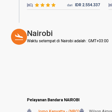
IDR
2.554.
337
dari
Nairobi
Waktu setempat di Nairobi adalah : GMT+03:00
Pelayanan Bandara NAIROBI
Jomo Kenyatta - (NBO)
Wilson Airpor