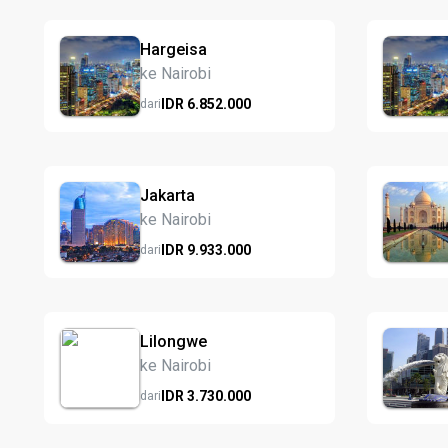
Hargeisa
ke Nairobi
IDR
6.852.
000
dari
Jakarta
ke Nairobi
IDR
9.933.
000
dari
Lilongwe
ke Nairobi
IDR
3.730.
000
dari