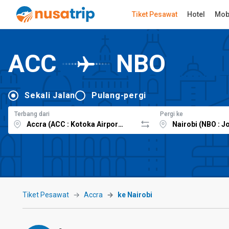
Tiket Pesawat
Hotel
Mob
ACC
NBO
Sekali Jalan
Pulang-pergi
Terbang dari
Pergi ke
Tiket Pesawat
Accra
ke Nairobi