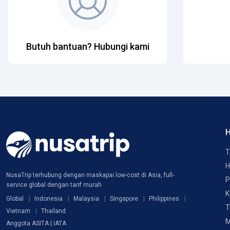
Butuh bantuan? Hubungi kami
H
T
H
NusaTrip terhubung dengan maskapai low-cost di Asia, full-
P
service global dengan tarif murah
K
Global
Indonesia
Malaysia
Singapore
Philippines
T
Vietnam
Thailand
M
Anggota ASITA | IATA