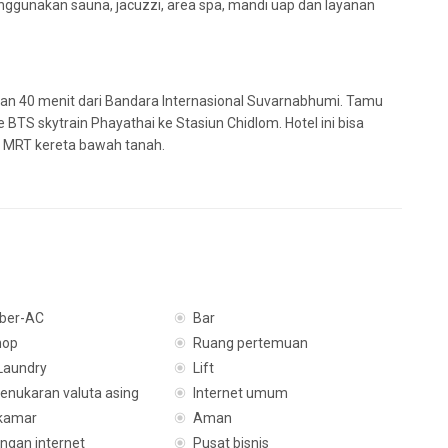
ggunakan sauna, jacuzzi, area spa, mandi uap dan layanan
hkan 40 menit dari Bandara Internasional Suvarnabhumi. Tamu
 BTS skytrain Phayathai ke Stasiun Chidlom. Hotel ini bisa
n MRT kereta bawah tanah.
ber-AC
Bar
hop
Ruang pertemuan
Laundry
Lift
enukaran valuta asing
Internet umum
kamar
Aman
ingan internet
Pusat bisnis