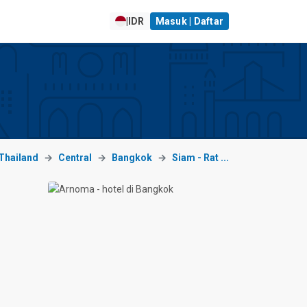
|
IDR
Masuk | Daftar
Thailand
Central
Bangkok
Siam - Rat ...