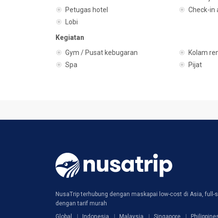
Petugas hotel
Check-in
Lobi
Kegiatan
Gym / Pusat kebugaran
Kolam re
Spa
Pijat
NusaTrip terhubung dengan maskapai low-cost di Asia, full-s
dengan tarif murah
Global
Indonesia
Malaysia
Singapore
Philippine