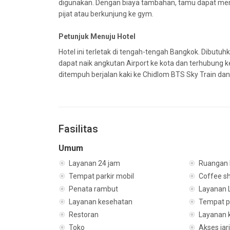
digunakan. Dengan biaya tambahan, tamu dapat men
pijat atau berkunjung ke gym.
Petunjuk Menuju Hotel
Hotel ini terletak di tengah-tengah Bangkok. Dibutu
dapat naik angkutan Airport ke kota dan terhubung ke
ditempuh berjalan kaki ke Chidlom BTS Sky Train da
Fasilitas
Umum
Layanan 24 jam
Ruangan 
Tempat parkir mobil
Coffee s
Penata rambut
Layanan 
Layanan kesehatan
Tempat p
Restoran
Layanan 
Toko
Akses jar