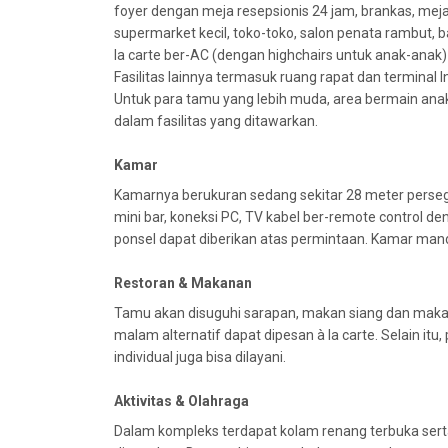
foyer dengan meja resepsionis 24 jam, brankas, meja 
supermarket kecil, toko-toko, salon penata rambut, bar
la carte ber-AC (dengan highchairs untuk anak-anak)
Fasilitas lainnya termasuk ruang rapat dan terminal Int
Untuk para tamu yang lebih muda, area bermain ana
dalam fasilitas yang ditawarkan.
Kamar
Kamarnya berukuran sedang sekitar 28 meter persegi
mini bar, koneksi PC, TV kabel ber-remote control den
ponsel dapat diberikan atas permintaan. Kamar mand
Restoran & Makanan
Tamu akan disuguhi sarapan, makan siang dan mak
malam alternatif dapat dipesan à la carte. Selain itu
individual juga bisa dilayani.
Aktivitas & Olahraga
Dalam kompleks terdapat kolam renang terbuka serta