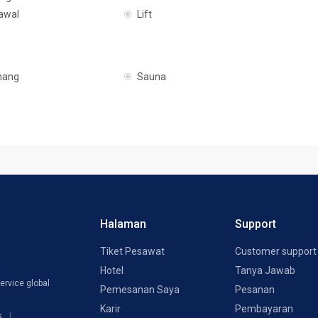
 awal
Lift
nang
Sauna
Halaman
Support
Tiket Pesawat
Customer support
Hotel
Tanya Jawab
ervice global
Pemesanan Saya
Pesanan
Karir
Pembayaran
s