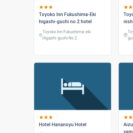
toyoko inn fukushima-eki
toyo
higashi-guchi no.2 hotel
nish
Toyoko Inn Fukushima-eki
To
Higashi-guchi No.2
gu
hotel hananoyu hotel
aizu
yam