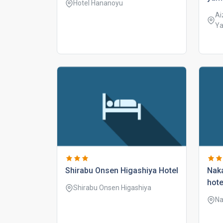
Hotel Hananoyu
Ai
Ya
shirabu onsen higashiya hotel
nak
hote
Shirabu Onsen Higashiya
Na