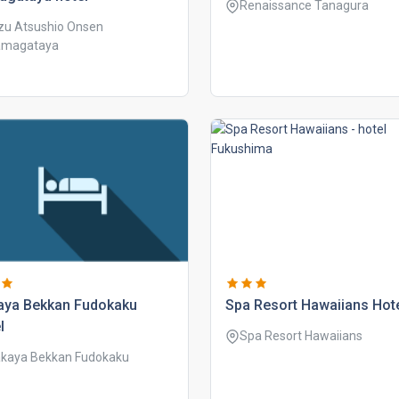
Renaissance Tanagura
zu Atsushio Onsen
magataya
aya bekkan fudokaku
spa resort hawaiians hot
l
Spa Resort Hawaiians
kaya Bekkan Fudokaku