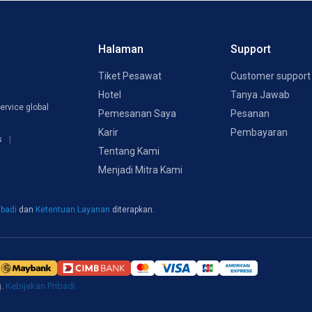
Halaman
Support
Tiket Pesawat
Customer support
Hotel
Tanya Jawab
ervice global
Pemesanan Saya
Pesanan
Karir
Pembayaran
s
Tentang Kami
Menjadi Mitra Kami
ibadi
dan
Ketentuan Layanan
diterapkan.
g.
Kebijakan Pribadi