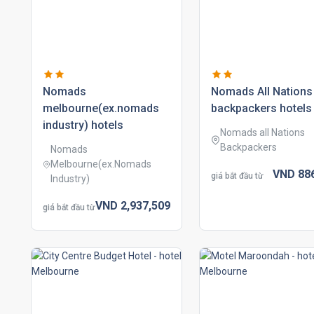
nomads
nomads all nations
melbourne(ex.nomads
backpackers hotels
industry) hotels
Nomads all Nations
Backpackers
Nomads
Melbourne(ex.Nomads
VND
88
giá bắt đầu từ
Industry)
VND
2,937,
509
giá bắt đầu từ