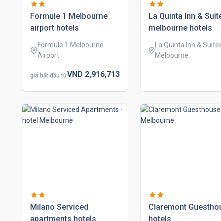
formule 1 melbourne
la quinta inn & suit
airport hotels
melbourne hotels
Formule 1 Melbourne
La Quinta Inn & Suite
Airport
Melbourne
VND
2,916,
713
giá bắt đầu từ
milano serviced
claremont guestho
apartments hotels
hotels