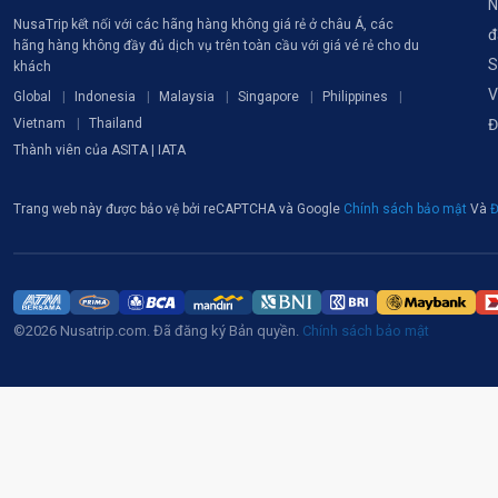
N
NusaTrip kết nối với các hãng hàng không giá rẻ ở châu Á, các
đ
hãng hàng không đầy đủ dịch vụ trên toàn cầu với giá vé rẻ cho du
S
khách
V
Global
Indonesia
Malaysia
Singapore
Philippines
Vietnam
Thailand
Đ
Thành viên của ASITA | IATA
Trang web này được bảo vệ bởi reCAPTCHA và Google
Chính sách bảo mật
Và
Đ
©2026 Nusatrip.com. Đã đăng ký Bản quyền.
Chính sách bảo mật