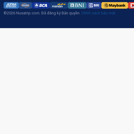
©2026 Nusatrip.com. Đã đăng ký Bản quyền.
Chính sách bảo mật