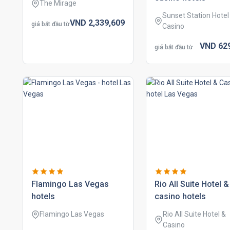
The Mirage
Sunset Station Hotel
VND
2,339,
609
giá bắt đầu từ
Casino
VND
62
giá bắt đầu từ
flamingo las vegas
rio all suite hotel &
hotels
casino hotels
Flamingo Las Vegas
Rio All Suite Hotel &
Casino