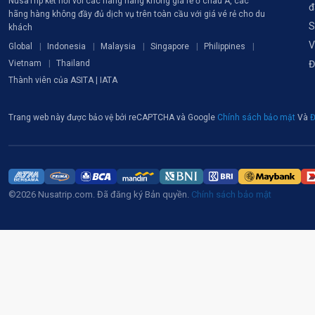
NusaTrip kết nối với các hãng hàng không giá rẻ ở châu Á, các
đ
hãng hàng không đầy đủ dịch vụ trên toàn cầu với giá vé rẻ cho du
S
khách
V
Global
Indonesia
Malaysia
Singapore
Philippines
Vietnam
Thailand
Đ
Thành viên của ASITA | IATA
Trang web này được bảo vệ bởi reCAPTCHA và Google
Chính sách bảo mật
Và
Đ
©2026 Nusatrip.com. Đã đăng ký Bản quyền.
Chính sách bảo mật