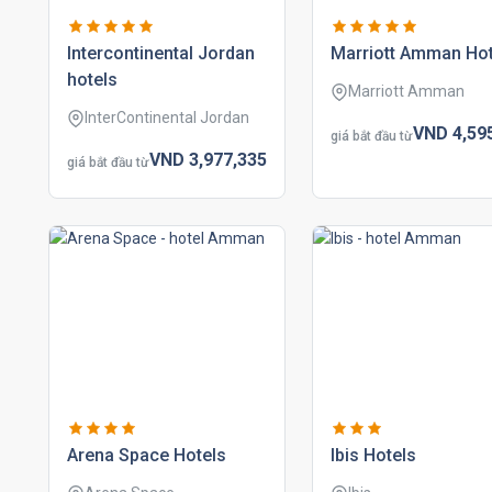
intercontinental jordan
marriott amman hot
hotels
Marriott Amman
InterContinental Jordan
VND
4,59
giá bắt đầu từ
VND
3,977,
335
giá bắt đầu từ
arena space hotels
ibis hotels