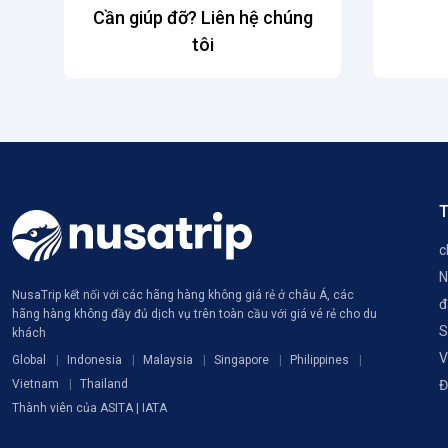
Cần giúp đỡ? Liên hệ chúng
tôi
T
c
N
NusaTrip kết nối với các hãng hàng không giá rẻ ở châu Á, các
đ
hãng hàng không đầy đủ dịch vụ trên toàn cầu với giá vé rẻ cho du
S
khách
V
Global
Indonesia
Malaysia
Singapore
Philippines
Vietnam
Thailand
Đ
Thành viên của ASITA | IATA