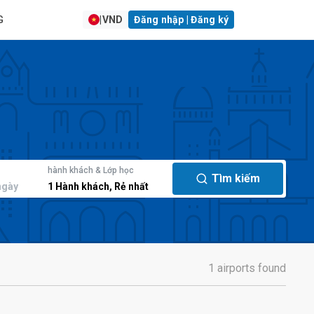
G
|
VND
Đăng nhập | Đăng ký
hành khách & Lớp học
Tìm kiếm
ngày
1
Hành khách
,
Rẻ nhất
1 airports found