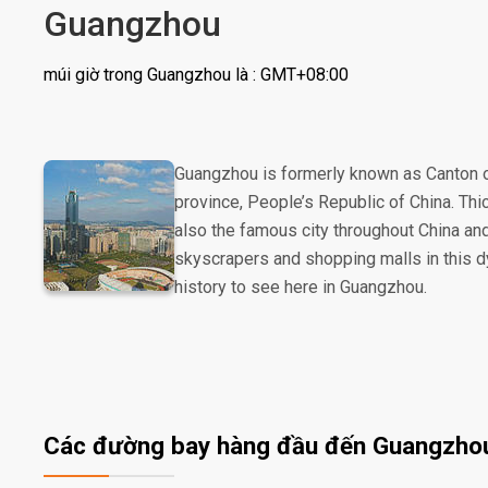
Guangzhou
múi giờ trong Guangzhou là : GMT+08:00
Guangzhou is formerly known as Canton or
province, People’s Republic of China. Thi
also the famous city throughout China and
skyscrapers and shopping malls in this dyn
history to see here in Guangzhou.
Các đường bay hàng đầu đến Guangzho