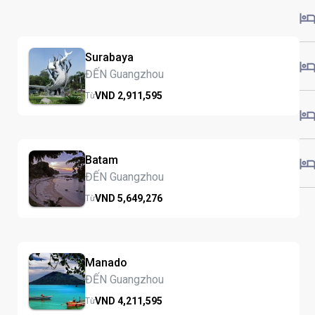
Surabaya
ĐẾN Guangzhou
VND
2,911,
595
Từ
Batam
ĐẾN Guangzhou
VND
5,649,
276
Từ
Manado
ĐẾN Guangzhou
VND
4,211,
595
Từ