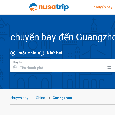
chuyến bay
chuyến bay đến Guangzh
một chiều
khứ hồi
Bay từ
chuyến bay
China
Guangzhou