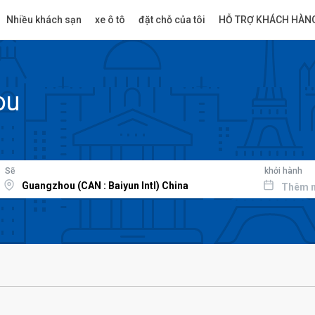
Nhiều khách sạn
xe ô tô
đặt chỗ của tôi
HỖ TRỢ KHÁCH HÀN
ou
Sẽ
khởi hành
Thêm 