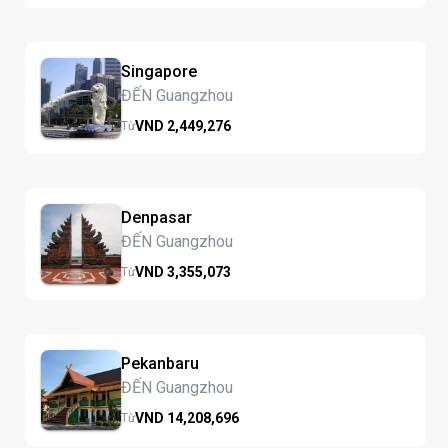
Singapore
ĐẾN Guangzhou
VND
2,449,
276
Từ
Denpasar
ĐẾN Guangzhou
VND
3,355,
073
Từ
Pekanbaru
ĐẾN Guangzhou
VND
14,208,
696
Từ