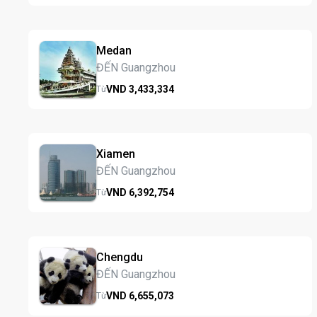
Medan
ĐẾN Guangzhou
VND
3,433,
334
Từ
Xiamen
ĐẾN Guangzhou
VND
6,392,
754
Từ
Chengdu
ĐẾN Guangzhou
VND
6,655,
073
Từ