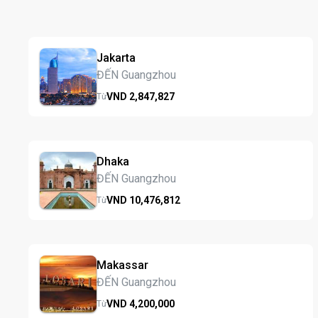
Jakarta
ĐẾN Guangzhou
VND
2,847,
827
Từ
Dhaka
ĐẾN Guangzhou
VND
10,476,
812
Từ
Makassar
ĐẾN Guangzhou
VND
4,200,
000
Từ