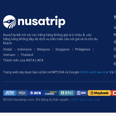
T
c
N
NusaTrip kết nối với các hãng hàng không giá rẻ ở châu Á, các
hãng hàng không đầy đủ dịch vụ trên toàn cầu với giá vé rẻ cho du
đ
khách
S
Global
Indonesia
Malaysia
Singapore
Philippines
Vietnam
Thailand
V
Thành viên của ASITA | IATA
Đ
Trang web này được bảo vệ bởi reCAPTCHA và Google
Chính sách bảo mật
Và
Đ
©2026 Nusatrip.com. Đã đăng ký Bản quyền.
Chính sách bảo mật