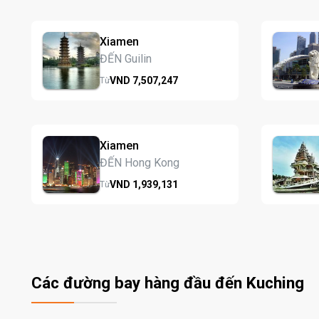
Xiamen
ĐẾN Guilin
VND
7,507,
247
Từ
Xiamen
ĐẾN Hong Kong
VND
1,939,
131
Từ
Các đường bay hàng đầu đến Kuching