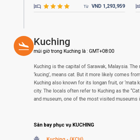
VND
1,293,
959
Từ
Kuching
múi giờ trong Kuching là : GMT+08:00
Kuching is the capital of Sarawak, Malaysia. Th
‘kucing’, means cat. But it more likely comes from
Kuching also known for its longan fruit, or ‘mata ku
city. The locals often refer to Kuching as the “Cat
and museum, one of the most visited museums 
Sân bay phục vụ KUCHING
Kuching - (KCH)