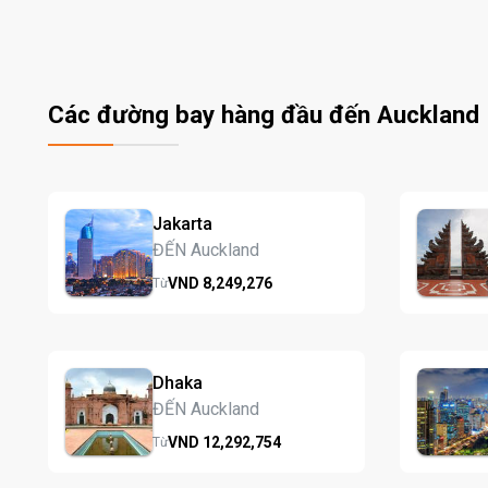
Các đường bay hàng đầu đến Auckland
Jakarta
ĐẾN Auckland
VND
8,249,
276
Từ
Dhaka
ĐẾN Auckland
VND
12,292,
754
Từ