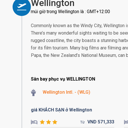
Wellington
múi giờ trong Wellington là : GMT+12:00
Commonly known as the Windy City, Wellington is
There’s many wonderful sights waiting to be seen 
rugged coastline, the city boasts a stunning har
for its film tourism. Many big films are filming and
Papa, the New Zealand’s National Museum, can be
Sân bay phục vụ WELLINGTON
Wellington Intl. - (WLG)
giá KHÁCH SẠN ở Wellington
VND
571,
333
Từ