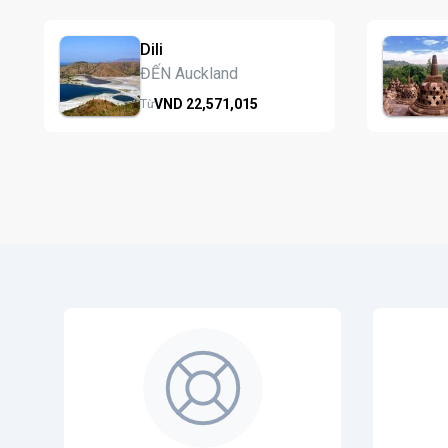
Dili
ĐẾN Auckland
VND
22,571,
015
Từ