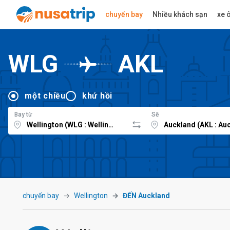
chuyến bay
Nhiều khách sạn
xe ô
WLG
AKL
một chiều
khứ hồi
Bay từ
Sẽ
chuyến bay
Wellington
ĐẾN Auckland