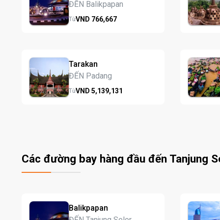
ĐẾN Balikpapan
VND
766,
667
Từ
Tarakan
ĐẾN Padang
VND
5,139,
131
Từ
Các đường bay hàng đầu đến Tanjung S
Balikpapan
ĐẾN Tanjung Selor