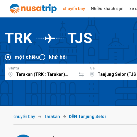
chuyến bay
Nhiều khách sạn
xe ô
TRK
TJS
một chiều
khứ hồi
Bay từ
Sẽ
chuyến bay
Tarakan
ĐẾN Tanjung Selor