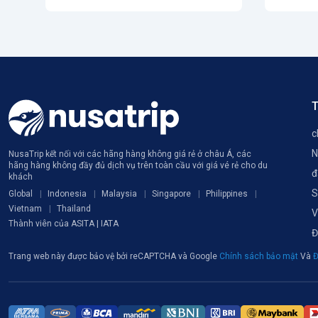
T
c
N
NusaTrip kết nối với các hãng hàng không giá rẻ ở châu Á, các
hãng hàng không đầy đủ dịch vụ trên toàn cầu với giá vé rẻ cho du
đ
khách
S
Global
Indonesia
Malaysia
Singapore
Philippines
Vietnam
Thailand
V
Thành viên của ASITA | IATA
Đ
Trang web này được bảo vệ bởi reCAPTCHA và Google
Chính sách bảo mật
Và
Đ