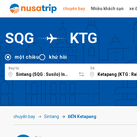
chuyến bay
Nhiều khách sạn
xe ô
SQG
KTG
một chiều
khứ hồi
Bay từ
Sẽ
chuyến bay
Sintang
ĐẾN Ketapang