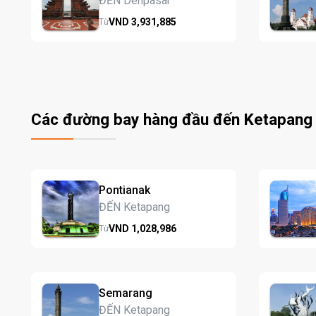
ĐẾN Denpasar
VND
3,931,
885
Từ
Các đường bay hàng đầu đến Ketapang
Pontianak
ĐẾN Ketapang
VND
1,028,
986
Từ
Semarang
ĐẾN Ketapang