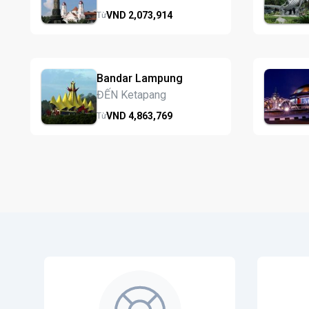
VND
2,073,
914
Từ
Bandar Lampung
ĐẾN Ketapang
VND
4,863,
769
Từ