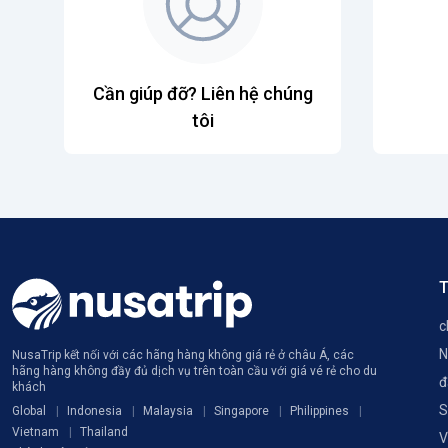
Cần giúp đỡ? Liên hệ chúng
tôi
T
c
N
NusaTrip kết nối với các hãng hàng không giá rẻ ở châu Á, các
hãng hàng không đầy đủ dịch vụ trên toàn cầu với giá vé rẻ cho du
đ
khách
S
Global
Indonesia
Malaysia
Singapore
Philippines
Vietnam
Thailand
V