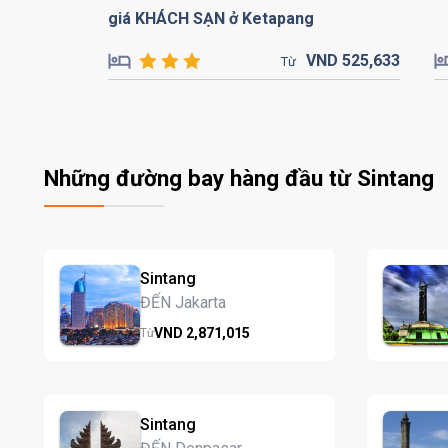
giá KHÁCH SẠN ở Ketapang
VND
525,
633
Từ
Những đường bay hàng đầu từ Sintang
Sintang
ĐẾN Jakarta
VND
2,871,
015
Từ
Sintang