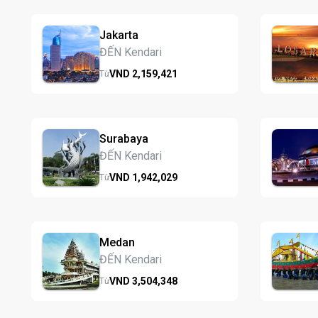
Jakarta
ĐẾN Kendari
VND
2,159,
421
Từ
Surabaya
ĐẾN Kendari
VND
1,942,
029
Từ
Medan
ĐẾN Kendari
VND
3,504,
348
Từ