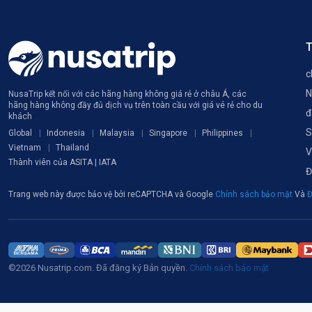
T
c
N
NusaTrip kết nối với các hãng hàng không giá rẻ ở châu Á, các
hãng hàng không đầy đủ dịch vụ trên toàn cầu với giá vé rẻ cho du
đ
khách
S
Global
Indonesia
Malaysia
Singapore
Philippines
Vietnam
Thailand
V
Thành viên của ASITA | IATA
Đ
Trang web này được bảo vệ bởi reCAPTCHA và Google
Chính sách bảo mật
Và
Đ
©2026 Nusatrip.com. Đã đăng ký Bản quyền.
Chính sách bảo mật