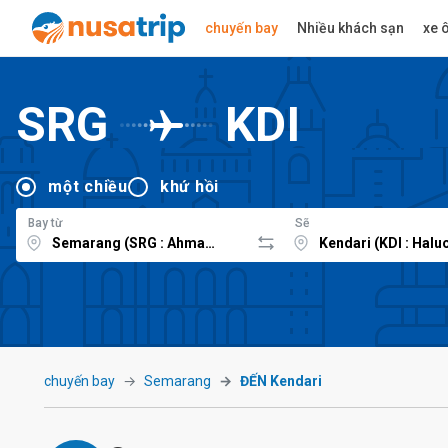
chuyến bay
Nhiều khách sạn
xe ô
SRG
KDI
một chiều
khứ hồi
Bay từ
Sẽ
chuyến bay
Semarang
ĐẾN Kendari