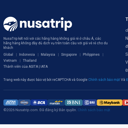
T
c
N
NusaTrip kết nối với các hãng hàng không giá rẻ ở châu Á, các
hãng hàng không đầy đủ dịch vụ trên toàn cầu với giá vé rẻ cho du
đ
khách
S
Global
Indonesia
Malaysia
Singapore
Philippines
Vietnam
Thailand
V
Thành viên của ASITA | IATA
Đ
Trang web này được bảo vệ bởi reCAPTCHA và Google
Chính sách bảo mật
Và
Đ
©2026 Nusatrip.com. Đã đăng ký Bản quyền.
Chính sách bảo mật