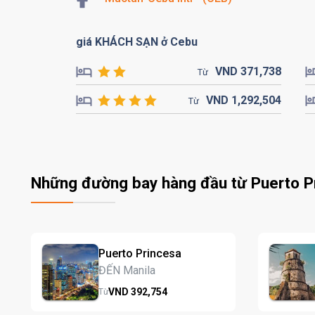
giá KHÁCH SẠN ở Cebu
VND
371,
738
Từ
VND
1,292,
504
Từ
Những đường bay hàng đầu từ Puerto P
Puerto Princesa
ĐẾN Manila
VND
392,
754
Từ