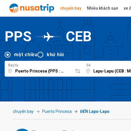
chuyến bay
Nhiều khách sạn
xe ô
PPS
CEB
một chiều
khứ hồi
Bay từ
Sẽ
chuyến bay
Puerto Princesa
ĐẾN Lapu-Lapu