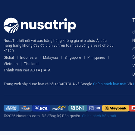
T
c
N
NusaTrip kết nối với các hãng hàng không giá rẻ ở châu Á, các
hãng hàng không đầy đủ dịch vụ trên toàn cầu với giá vé rẻ cho du
đ
khách
S
Global
Indonesia
Malaysia
Singapore
Philippines
Vietnam
Thailand
V
Thành viên của ASITA | IATA
Đ
Trang web này được bảo vệ bởi reCAPTCHA và Google
Chính sách bảo mật
Và
Đ
©2026 Nusatrip.com. Đã đăng ký Bản quyền.
Chính sách bảo mật