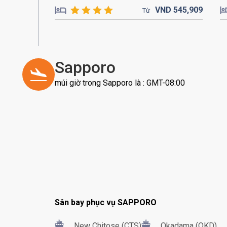
VND
545,
909
Từ
Sapporo
múi giờ trong Sapporo là : GMT-08:00
Sân bay phục vụ SAPPORO
New Chitose (CTS)
Okadama (OKD)