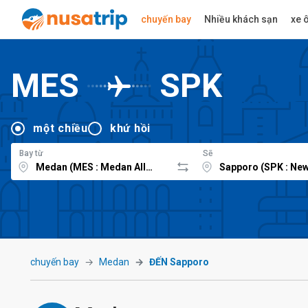
chuyến bay
Nhiều khách sạn
xe ô
MES
SPK
một chiều
khứ hồi
Bay từ
Sẽ
chuyến bay
Medan
ĐẾN Sapporo