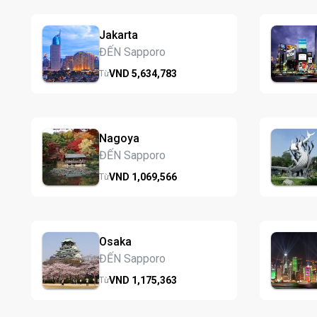
Jakarta
ĐẾN Sapporo
VND
5,634,
783
Từ
Nagoya
ĐẾN Sapporo
VND
1,069,
566
Từ
Osaka
ĐẾN Sapporo
VND
1,175,
363
Từ