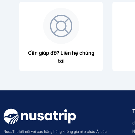
Cần giúp đỡ? Liên hệ chúng
tôi
T
c
N
NusaTrip kết nối với các hãng hàng không giá rẻ ở châu Á, các