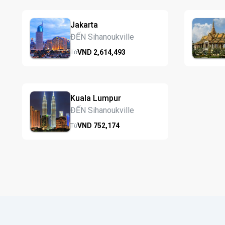
Jakarta
ĐẾN Sihanoukville
VND
2,614,
493
Từ
Kuala Lumpur
ĐẾN Sihanoukville
VND
752,
174
Từ