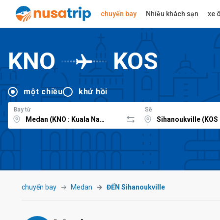
chuyến bay
Nhiều khách sạn
xe ô
KNO
KOS
một chiều
khứ hồi
Bay từ
Sẽ
chuyến bay
Medan
ĐẾN Sihanoukville