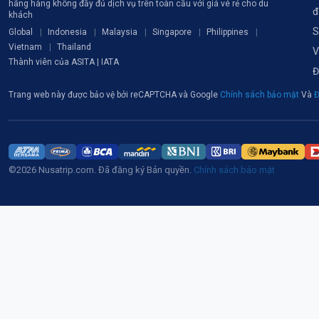
hãng hàng không đầy đủ dịch vụ trên toàn cầu với giá vé rẻ cho du
đ
khách
S
Global
Indonesia
Malaysia
Singapore
Philippines
Vietnam
Thailand
V
Thành viên của ASITA | IATA
Đ
Trang web này được bảo vệ bởi reCAPTCHA và Google
Chính sách bảo mật
Và
Đ
©2026 Nusatrip.com. Đã đăng ký Bản quyền.
Chính sách bảo mật