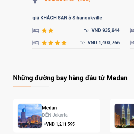
giá KHÁCH SẠN ở Sihanoukville
VND
935,
844
Từ
VND
1,403,
766
Từ
Những đường bay hàng đầu từ Medan
Medan
ĐẾN Jakarta
VND
1,211,
595
Từ