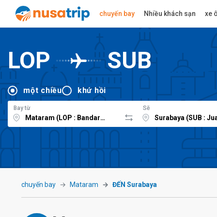
chuyến bay
Nhiều khách sạn
xe ô
LOP
SUB
một chiều
khứ hồi
Bay từ
Sẽ
chuyến bay
Mataram
ĐẾN Surabaya