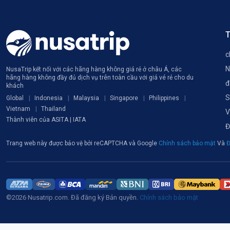
T
c
N
NusaTrip kết nối với các hãng hàng không giá rẻ ở châu Á, các
hãng hàng không đầy đủ dịch vụ trên toàn cầu với giá vé rẻ cho du
đ
khách
S
Global
Indonesia
Malaysia
Singapore
Philippines
Vietnam
Thailand
V
Thành viên của ASITA | IATA
Đ
Trang web này được bảo vệ bởi reCAPTCHA và Google
Chính sách bảo mật
Và
Đ
©2026 Nusatrip.com. Đã đăng ký Bản quyền.
Chính sách bảo mật