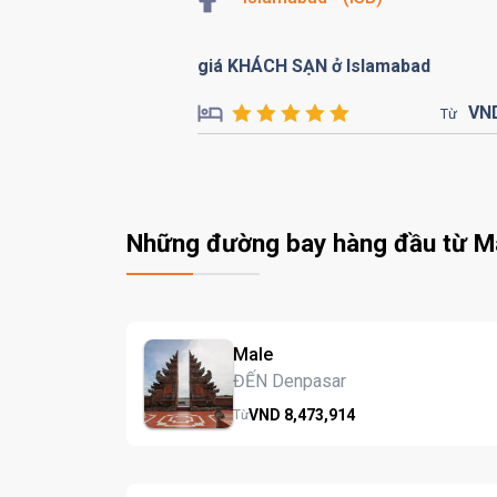
giá KHÁCH SẠN ở Islamabad
VN
Từ
Những đường bay hàng đầu từ M
Male
ĐẾN Denpasar
VND
8,473,
914
Từ