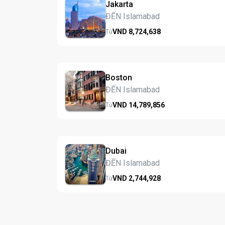
Jakarta
ĐẾN Islamabad
VND
8,724,
638
Từ
Boston
ĐẾN Islamabad
VND
14,789,
856
Từ
Dubai
ĐẾN Islamabad
VND
2,744,
928
Từ