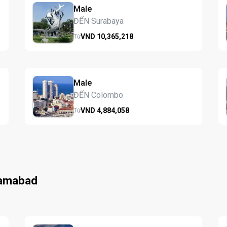
Male
ĐẾN Surabaya
VND
10,365,
218
Từ
Male
ĐẾN Colombo
VND
4,884,
058
Từ
lamabad