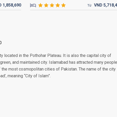
D
1,858,
690
VND
5,718,
Từ
0
 located in the Pothohar Plateau. It is also the capital city of
, green, and maintained city. Islamabad has attracted many peopl
f the most cosmopolitan cities of Pakistan. The name of the city 
ad’, meaning “City of Islam”.