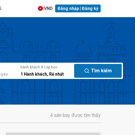
G
|
VND
Đăng nhập | Đăng ký
hành khách & Lớp học
Tìm kiếm
ngày
1
Hành khách
,
Rẻ nhất
4 sân bay được tìm thấy