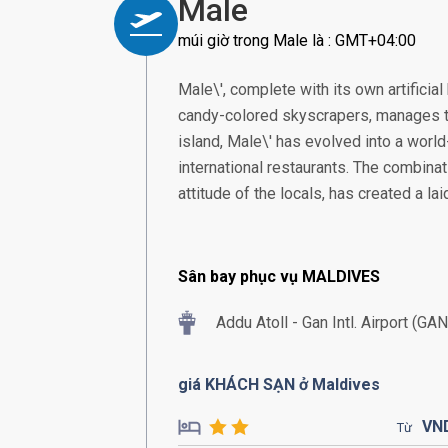
Male
múi giờ trong Male là : GMT+04:00
Male\', complete with its own artificia
candy-colored skyscrapers, manages to
island, Male\' has evolved into a world-
international restaurants. The combinat
attitude of the locals, has created a l
Sân bay phục vụ MALDIVES
Addu Atoll - Gan Intl. Airport (GAN
giá KHÁCH SẠN ở Maldives
VN
Từ