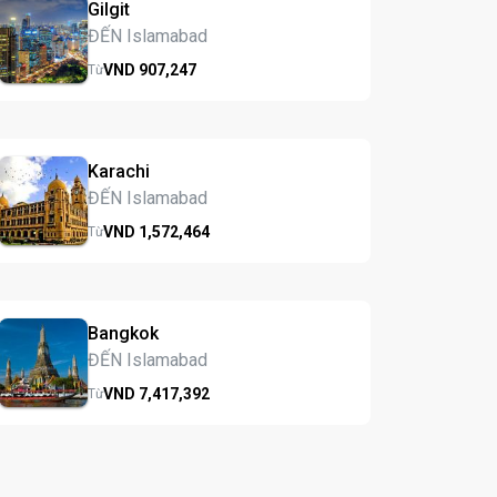
Gilgit
ĐẾN Islamabad
VND
907,
247
Từ
Karachi
ĐẾN Islamabad
VND
1,572,
464
Từ
Bangkok
ĐẾN Islamabad
VND
7,417,
392
Từ