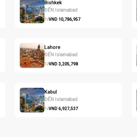
Bishkek
ĐẾN Islamabad
VND
10,786,
957
Từ
Lahore
ĐẾN Islamabad
VND
3,205,
798
Từ
Kabul
ĐẾN Islamabad
VND
6,927,
537
Từ