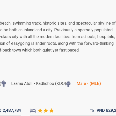
l beach, swimming track, historic sites, and spectacular skyline of
 be both an island and a city. Previously a sparsely populated
class city with all the modern facilities from schools, hospitals,
ion of easygoing islander roots, along with the forward-thinking
aid-back town which both quiet yet fast paced.
)
Laamu Atoll - Kadhdhoo (KDO)
Male - (MLE)
D
2,487,
784
VND
829,
Từ