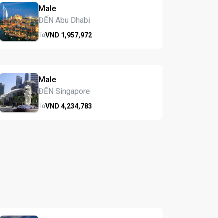
Male
ĐẾN Abu Dhabi
VND
1,957,
972
Từ
Male
ĐẾN Singapore
VND
4,234,
783
Từ