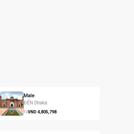
Male
ĐẾN Dhaka
VND
4,805,
798
Từ