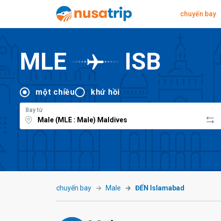
chuyến bay
MLE
ISB
một chiều
khứ hồi
Bay từ
chuyến bay
Male
ĐẾN Islamabad