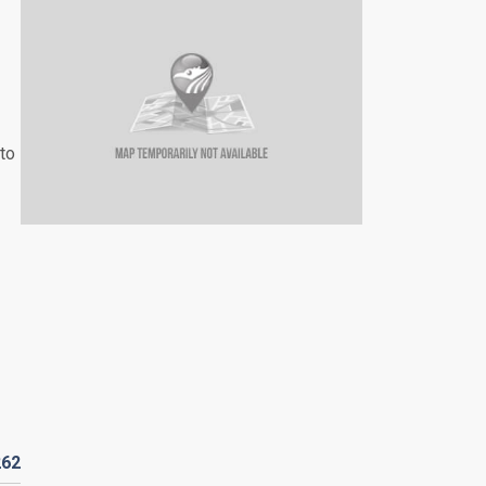
 to
262