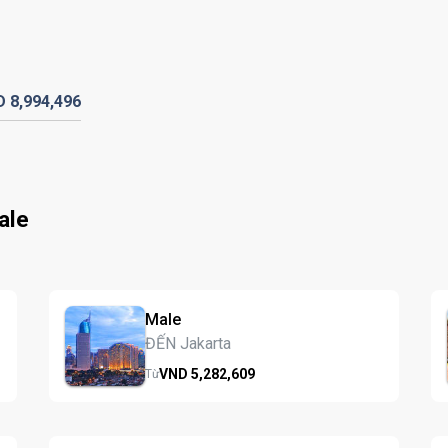
D
8,994,
496
ale
Male
ĐẾN Jakarta
VND
5,282,
609
Từ