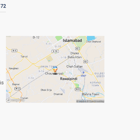
472
e
is