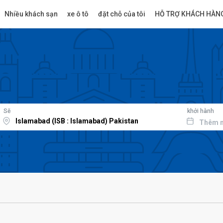
Nhiều khách sạn
xe ô tô
đặt chỗ của tôi
HỖ TRỢ KHÁCH HÀN
Sẽ
khởi hành
Thêm 