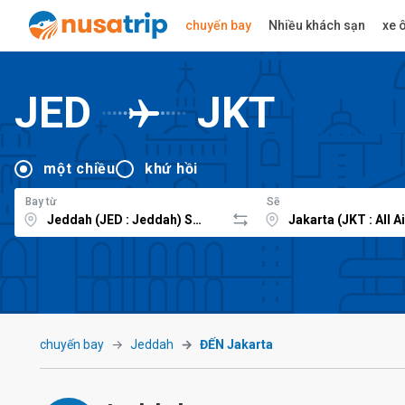
chuyến bay
Nhiều khách sạn
xe ô
JED
JKT
một chiều
khứ hồi
Bay từ
Sẽ
chuyến bay
Jeddah
ĐẾN Jakarta