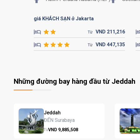
giá KHÁCH SẠN ở Jakarta
VND
211,
216
Từ
VND
447,
135
Từ
Những đường bay hàng đầu từ Jeddah
Jeddah
ĐẾN Surabaya
VND
9,885,
508
Từ