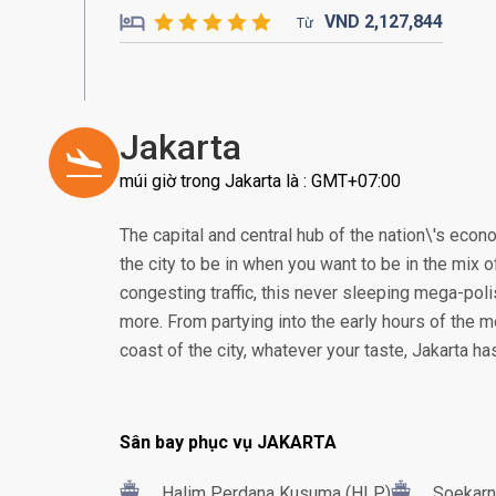
VND
2,127,
844
Từ
Jakarta
múi giờ trong Jakarta là : GMT+07:00
The capital and central hub of the nation\'s econom
the city to be in when you want to be in the mix of
congesting traffic, this never sleeping mega-poli
more. From partying into the early hours of the m
coast of the city, whatever your taste, Jakarta h
Sân bay phục vụ JAKARTA
Halim Perdana Kusuma (HLP)
Soekarn