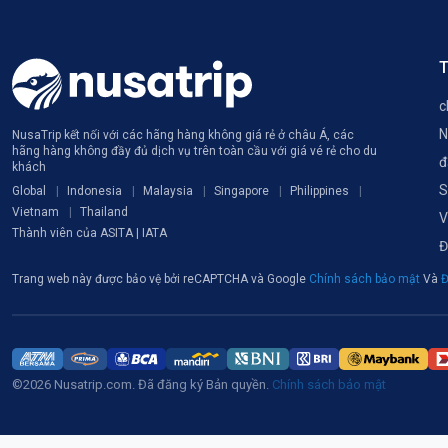
T
c
N
NusaTrip kết nối với các hãng hàng không giá rẻ ở châu Á, các
hãng hàng không đầy đủ dịch vụ trên toàn cầu với giá vé rẻ cho du
đ
khách
S
Global
Indonesia
Malaysia
Singapore
Philippines
Vietnam
Thailand
V
Thành viên của ASITA | IATA
Đ
Trang web này được bảo vệ bởi reCAPTCHA và Google
Chính sách bảo mật
Và
Đ
©2026 Nusatrip.com. Đã đăng ký Bản quyền.
Chính sách bảo mật